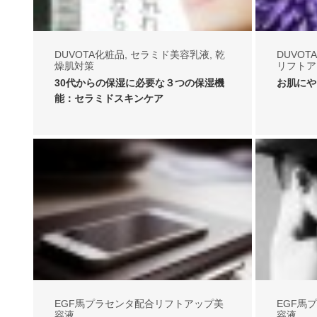
DUVOTA化粧品
,
セラミド美容乳液
,
乾
DUVOT
燥肌対策
リフトア
30代からの保湿に必要な３つの保湿機
お肌にや
能：セラミドスキンケア
EGF馬プラセンタ配合リフトアップ美
EGF馬
容液
容液