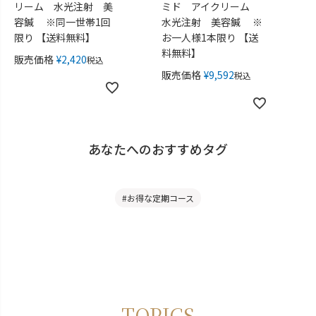
リーム 水光注射 美
ミド アイクリーム
容鍼 ※同一世帯1回
水光注射 美容鍼 ※
限り 【送料無料】
お一人様1本限り 【送
料無料】
販売価格
¥
2,420
税込
販売価格
¥
9,592
税込
あなたへのおすすめタグ
#お得な定期コース
TOPICS