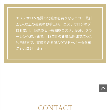
エステサロン品質の化粧品を買うならココ！ 累計
2万人以上の美肌のお手伝い。 エステサロンのプ
ロも愛用。 話題のヒト幹細胞コスメ、EGF、フラ
ーレン化粧水まで、 13年間の化粧品開発で培った
独自処方で、実感できるDUVOTAドゥボータ化粧
品をお届けします！
ペー
ジト
CONTACT
ップ