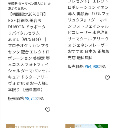
プレゼント】 エレクト
美顔器 ダーマペン導入にも 大
ロポレーション イオン
満足のお肌へ
導入 美顔器 『パルフェ
【初回限定20％OFF】
リュクス』 / ダーマペ
EGF 幹細胞 美容液
ン フォトフェイシャル
DUVOTA-ドゥボータ
ピコレーザー 水光注射
リバイタルセラム
サーマクール アリーヴ
30mL（約75日分）｜
ォ ジェネシスレーザー
プロテオグリカン プラ
おすすめ 日本製 正規販
センタ 配合 エレクトロ
売店 送料無料
ポレーション 美顔器 導
入コスメ フォトフェイ
販売価格
¥
64,900
税込
シャル ダーマペン セル
キュア ドクターアリー
ヴォ 対応 ※お一人様1
本限り 【送料無料】
販売価格
¥
8,712
税込