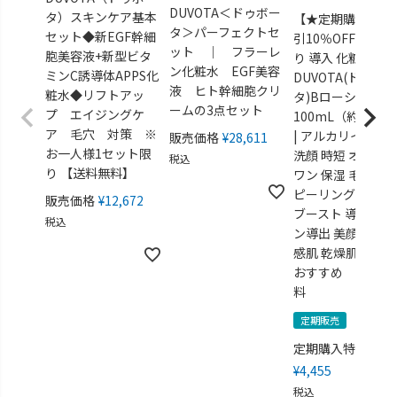
DUVOTA＜ドゥボー
タ）スキンケア基本
【★定期購入特別
タ＞パーフェクトセ
セット◆新EGF幹細
引10％OFF】ふき
ット ｜ フラーレ
胞美容液+新型ビタ
り 導入 化粧水
ン化粧水 EGF美容
ミンC誘導体APPS化
DUVOTA(ドゥボー
液 ヒト幹細胞クリ
粧水◆リフトアッ
タ)Bローション
ームの3点セット
プ エイジングケ
100mL（約30日
ア 毛穴 対策 ※
| アルカリイオン
販売価格
¥
28,611
お一人様1セット限
洗顔 時短 オール
税込
り 【送料無料】
ワン 保湿 毛穴ケ
ピーリング 角質ケ
販売価格
¥
12,672
ブースト 導入液 
税込
ン導出 美顔器対応
感肌 乾燥肌 低刺
おすすめ ※送料
料
定期販売
定期購入特別価格
¥
4,455
税込