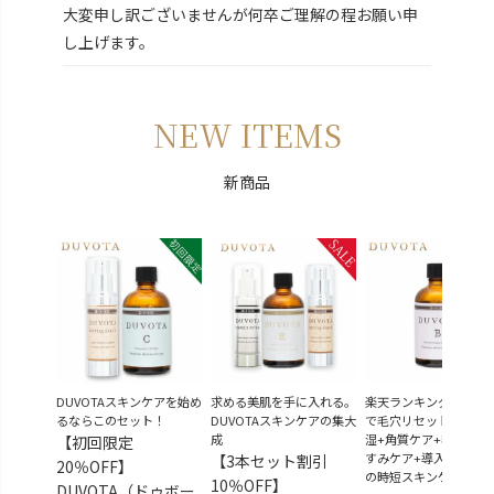
大変申し訳ございませんが何卒ご理解の程お願い申
し上げます。
NEW ITEMS
新商品
DUVOTAスキンケアを始め
求める美肌を手に入れる。
楽天ランキング3冠！3
るならこのセット！
DUVOTAスキンケアの集大
で毛穴リセット♪洗顔
成
湿+角質ケア+毛穴ケア
【初回限定
すみケア+導入ブースタ
【3本セット割引
20％OFF】
の時短スキンケア
10％OFF】
DUVOTA（ドゥボー