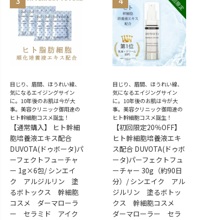
目じり、眉間、ほうれい線、
目じり、眉間、ほうれい線、
気になるエイジングサイン
気になるエイジングサイン
に。10年後のお肌は今が大
に。10年後のお肌は今が大
事。美容クリニック御用達の
事。美容クリニック御用達の
ヒト幹細胞コスメ誕生！
ヒト幹細胞コスメ誕生！
【通常購入】 ヒト幹細
【初回限定20％OFF】
胞培養液エキス配合
ヒト幹細胞培養液エキ
DUVOTA(ドゥボータ)パ
ス配合 DUVOTA(ドゥボ
ーフェクトフューチャ
ータ)パーフェクトフュ
ー 1g×6包/ シンエイ
ーチャー 30g（約90日
ク アルジルリン 塗
分）/ シンエイク アル
るボトックス 幹細胞
ジルリン 塗るボトッ
コスメ ダーマローラ
クス 幹細胞コスメ
ー セラミド アイク
ダーマローラー セラ