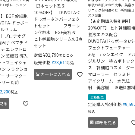
トロポレーション
年後のお肌は今が大事。美容ク
【3本セット割引
リニック御用達のヒト幹細胞コ
10％OFF】 DUVOTA＜
スメ誕生！
】 EGF 幹細胞
ドゥボータ＞パーフェク
【★定期購入特別割引
VOTA-ドゥボー
トセット ｜ フラーレ
20％OFF】 ヒト幹細胞
タルセラム
ン化粧水 EGF美容液
養液エキス配合
包｜ プロテオグ
ヒト幹細胞クリームの3点
DUVOTA(ドゥボータ)パ
長因子 ペプチド
セット
フェクトフューチャー
テ エレクトロ
30g / シンエイク ア
定価
¥
31,790
のところ
ン 美顔器 導入
ジルリン 塗るボトック
ォトフェイシャ
販売価格
¥
28,611
税込
ス 幹細胞コスメ ダー
ペン フラクショ
カートに入れる
マローラー セラミド
ー サーマクー
アイクリーム 水光注
ーザー 対応
射 美容鍼 ※送料無
2,200
税込
定期販売
見る
定期購入特別価格
¥
9,59
税込
詳細を見る