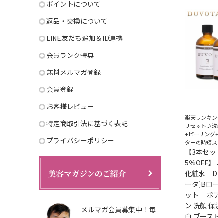
ポイントについて
返品・交換について
LINE友だち追加＆ID連携
会員ランク特典
無料メルマガ登録
会員登録
お客様レビュー
楽天ランキン
特定商取引法に基づく表記
リセット♪洗
+ピーリング
プライバシーポリシー
ターの時短ス
【3本セッ
5％OFF】
化粧水 D
ータ)Bロ
ット｜ ポ
ン 洗顔 保
メルマガ会員募集中！毎
白 ブース