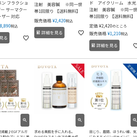
ペン フラクショ
ド アイクリーム 水光
注射 美容鍼 ※同一世
ー サーマクー
注射 美容鍼 ※同一
帯1回限り 【送料無料】
ーザー 対応
帯1回限り 【送料無料】
販売価格
¥
2,420
税込
8,890
定価
¥
2,420
税込
のところ
詳細を見る
販売価格
¥
1,210
税込
見る
詳細を見る
誌掲載♪EGFアルガ
求める美肌を手に入れる。
目じり、眉間、ほうれい線、気
ス配合プレミアム美
DUVOTAスキンケアの集大成
になるエイジングサインに。10