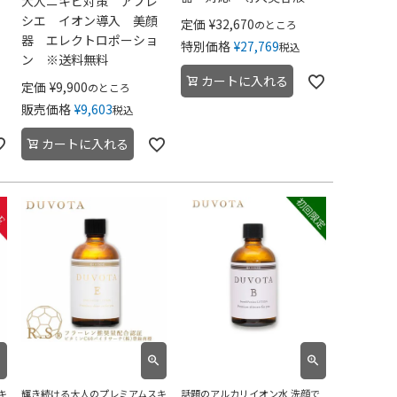
大人ニキビ対策 アプレ
シエ イオン導入 美顔
定価
¥
32,670
のところ
器 エレクトロポーショ
特別価格
¥
27,769
税込
ン ※送料無料
カートに入れる
定価
¥
9,900
のところ
販売価格
¥
9,603
税込
カートに入れる
キ
輝き続ける大人のプレミアムスキ
話題のアルカリイオン水 洗顔で