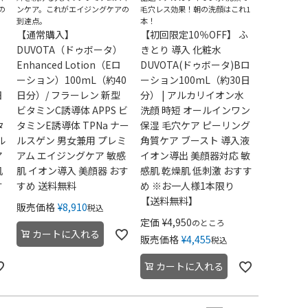
の
ンケア。これがエイジングケアの
毛穴レス効果！朝の洗顔はこれ1
到達点。
本！
フ
【通常購入】
【初回限定10％OFF】 ふ
DUVOTA（ドゥボータ）
きとり 導入 化粧水
Enhanced Lotion（Eロ
DUVOTA(ドゥボータ)Bロ
ーション）100mL（約40
ーション100mL（約30日
日
日分）/ フラーレン 新型
分） | アルカリイオン水
ビタミンC誘導体 APPS ビ
洗顔 時短 オールインワン
タ
タミンE誘導体 TPNa ナー
保湿 毛穴ケア ピーリング
ル
ルスゲン 男女兼用 プレミ
角質ケア ブースト 導入液
ア
アム エイジングケア 敏感
イオン導出 美顔器対応 敏
肌
肌 イオン導入 美顔器 おす
感肌 乾燥肌 低刺激 おすす
す
すめ 送料無料
め ※お一人様1本限り
【送料無料】
販売価格
¥
8,910
税込
定価
¥
4,950
のところ
カートに入れる
販売価格
¥
4,455
税込
カートに入れる