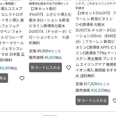
ョン美顔器！
誘導体化粧水の毛穴対策セット
ンケア。これがエイジングケア
到達点
！導入コスメプ
【2本セット割引
【2本セット5％OFF】 
 エレクトロポ
3％OFF】 ふきとり導入化
ラーレン 新型ビタミン
 イオン導入 美
粧水 Bローション ＆新型
C+E誘導体 化粧水
ルフェリュク
ビタミン誘導体化粧水
DUVOTA-ドゥボータEロ
ーマペン フォト
DUVOTA（ドゥボータ）C
ーション100mL（約40
ル ピコレーザ
ローションセット ※送
分）/ フラーレン 新型ビ
射 サーマクール
料無料
タミンC誘導体 APPS ビ
 ジェネシスレ
定価
¥
9,900
のところ
ミンE誘導体 TPNa ナー
すすめ 日本製 正
販売価格
¥
9,603
税込
スゲン 男女兼用 プレミ
送料無料
ム エイジングケア 敏感
カートに入れる
64,900
税込
イオン導入 美顔器 おす
め 送料無料
見る
定価
¥
17,820
のところ
販売価格
¥
16,929
税込
カートに入れる