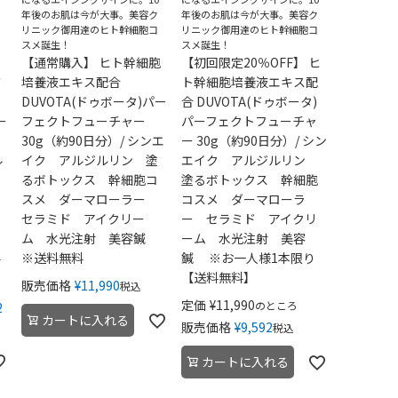
年後のお肌は今が大事。美容ク
年後のお肌は今が大事。美容ク
リニック御用達のヒト幹細胞コ
リニック御用達のヒト幹細胞コ
スメ誕生！
スメ誕生！
【通常購入】 ヒト幹細胞
【初回限定20％OFF】 ヒ
培
培養液エキス配合
ト幹細胞培養液エキス配
DUVOTA(ドゥボータ)パー
合 DUVOTA(ドゥボータ)
ー
フェクトフューチャー
パーフェクトフューチャ
30g（約90日分）/ シンエ
ー 30g（約90日分）/ シン
ル
イク アルジルリン 塗
エイク アルジルリン
るボトックス 幹細胞コ
塗るボトックス 幹細胞
スメ ダーマローラー
コスメ ダーマローラ
セラミド アイクリー
ー セラミド アイクリ
ム 水光注射 美容鍼
ーム 水光注射 美容
料
※送料無料
鍼 ※お一人様1本限り
【送料無料】
販売価格
¥
11,990
税込
定価
¥
11,990
のところ
2
カートに入れる
販売価格
¥
9,592
税込
カートに入れる