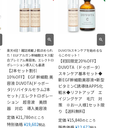
ず
楽天4冠！雑誌掲載♪肌ほめられ
DUVOTAスキンケアを始めるな
た！EGFアルガン幹細胞エキス配
らこのセット！
合プレミアム美容液。エレクトロ
【初回限定20％OFF】
ポレーション導入にも最適
DUVOTA（ドゥボータ）
【2本セット割引
スキンケア基本セット◆
10％OFF】 EGF 幹細胞 美
新EGF幹細胞美容液+新型
ヒ
容液 DUVOTA(ドゥボー
ビタミンC誘導体APPS化
タ)リバイタルセラム2本
粧水◆リフトアップ エ
セット/ エレクトロポレー
イジングケア 毛穴 対
ション 超音波 美顔
策 ※お一人様1セット限
ク
器 対応 導入美容液
り 【送料無料】
定価
¥
21,780
のところ
定価
¥
15,840
のところ
特別価格
¥
19,602
税込
販売価格
¥
12,672
税込