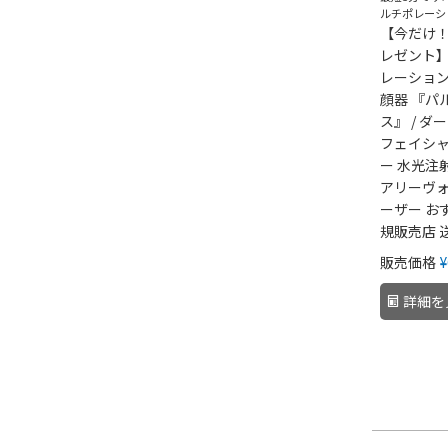
ルチポレーシ
【今だけ
レゼント】
レーション
顔器 『パ
ス』 / ダ
フェイシャ
ー 水光注
アリーヴォ
ーザー お
規販売店 
販売価格
¥
詳細を