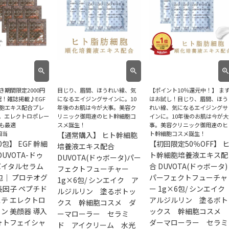
き期間限定2000円
目じり、眉間、ほうれい線、気
【ポイント10％還元中！】 ま
冠！雑誌掲載♪EGF
になるエイジングサインに。10
はお試し！目じり、眉間、ほう
胞エキス配合プレ
年後のお肌は今が大事。美容ク
れい線、気になるエイジングサ
。エレクトロポレー
リニック御用達のヒト幹細胞コ
インに。10年後のお肌は今が大
も最適
スメ誕生！
事。美容クリニック御用達のヒ
相当
ト幹細胞コスメ誕生！
【通常購入】 ヒト幹細胞
包】 EGF 幹細
【初回限定50％OFF】 
培養液エキス配合
DUVOTA-ドゥ
ト幹細胞培養液エキス配
DUVOTA(ドゥボータ)パー
バイタルセラム
合 DUVOTA(ドゥボータ)
フェクトフューチャー
0包｜ プロテオグ
パーフェクトフューチャ
1g×6包/ シンエイク ア
長因子 ペプチド
ー 1g×6包/ シンエイ
ルジルリン 塗るボトッ
テ エレクトロ
アルジルリン 塗るボト
クス 幹細胞コスメ ダ
ン 美顔器 導入
ックス 幹細胞コスメ
ーマローラー セラミ
ォトフェイシャ
ダーマローラー セラミ
ド アイクリーム 水光