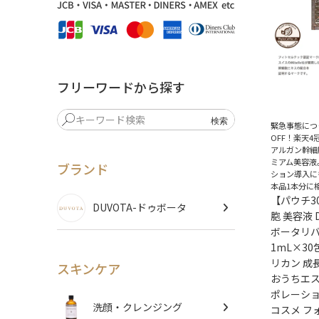
フリーワードから探す
緊急事態につ
OFF！楽天4
アルガン幹細
ミアム美容液
ブランド
ション導入に
本品1本分に
【パウチ30
DUVOTA-ドゥボータ
胞 美容液 
ボータリ
1mL×3
リカン 成
スキンケア
おうちエス
ポレーショ
洗顔・クレンジング
コスメ フ