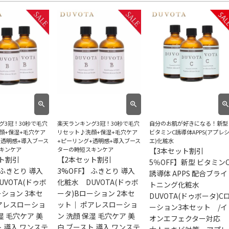
グ3冠！30秒で毛穴
楽天ランキング3冠！30秒で毛穴
自分のお肌が好きになる！新型
顔+保湿+毛穴ケア
リセット♪洗顔+保湿+毛穴ケア
ビタミンC誘導体APPS(アプレ
+透明感+導入ブース
+ピーリング+透明感+導入ブース
エ)化粧水
キンケア
ターの時短スキンケア
【3本セット割引
ト割引
【2本セット割引
5％OFF】新型 ビタミン
 ふきとり 導入
3%OFF】 ふきとり 導入
誘導体 APPS 配合ブライ
UVOTA(ドゥボ
化粧水 DUVOTA(ドゥボ
トニング化粧水
ーション 3本セ
ータ)Bローション 2本セ
DUVOTA(ドゥボータ)C
アレスローショ
ット｜ ポアレスローショ
ーション3本セット /イ
湿 毛穴ケア 美
ン 洗顔 保湿 毛穴ケア 美
オンエフェクター対応
ト 導入 ワンステ
白 ブースト 導入 ワンステ