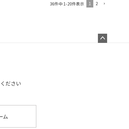
1
2
36
件中
1
-
20
件表示
ペー
ジト
ップ
へ
せください
ーム