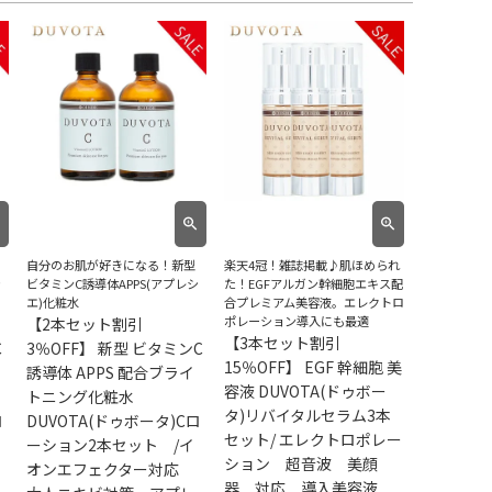
自分のお肌が好きになる！新型
楽天4冠！雑誌掲載♪肌ほめられ
シ
ビタミンC誘導体APPS(アプレシ
た！EGFアルガン幹細胞エキス配
エ)化粧水
合プレミアム美容液。エレクトロ
ポレーション導入にも最適
【2本セット割引
【3本セット割引
C
3％OFF】 新型 ビタミンC
15％OFF】 EGF 幹細胞 美
誘導体 APPS 配合ブライ
容液 DUVOTA(ドゥボー
トニング化粧水
タ)リバイタルセラム3本
ロ
DUVOTA(ドゥボータ)Cロ
セット/ エレクトロポレー
ーション2本セット /イ
ション 超音波 美顔
オンエフェクター対応
器 対応 導入美容液