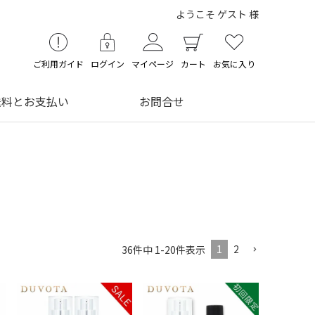
ようこそ ゲスト 様
ご利用ガイド
ログイン
マイページ
カート
お気に入り
送料とお支払い
お問合せ
覧
1
2
36
件中
1
-
20
件表示