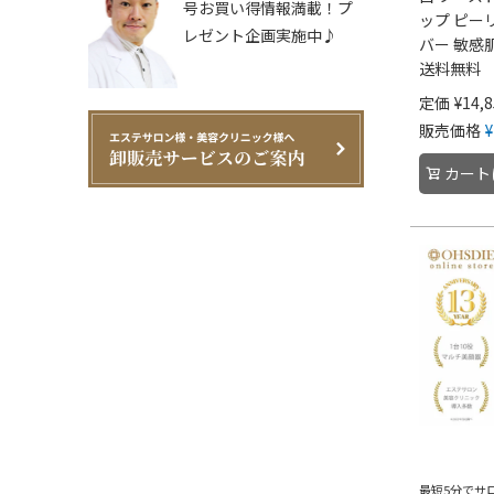
号お買い得情報満載！プ
ップ ピー
レゼント企画実施中♪
バー 敏感
送料無料
定価
¥
14,
販売価格
¥
カート
最短5分でサ