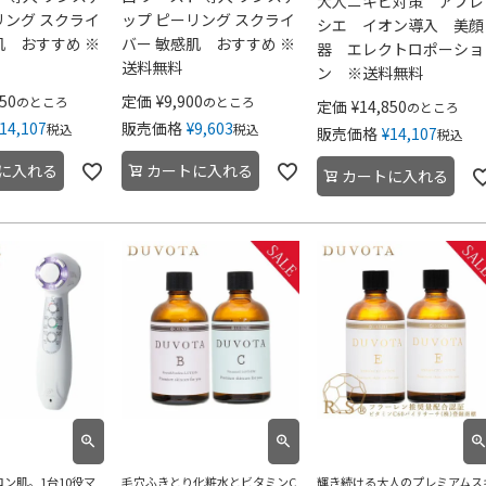
大人ニキビ対策 アプレ
リング スクライ
ップ ピーリング スクライ
シエ イオン導入 美顔
肌 おすすめ ※
バー 敏感肌 おすすめ ※
器 エレクトロポーショ
送料無料
ン ※送料無料
850
定価
¥
9,900
のところ
のところ
定価
¥
14,850
のところ
14,107
販売価格
¥
9,603
税込
税込
販売価格
¥
14,107
税込
に入れる
カートに入れる
カートに入れる
ロン肌。1台10役マ
毛穴ふきとり化粧水とビタミンC
輝き続ける大人のプレミアムス