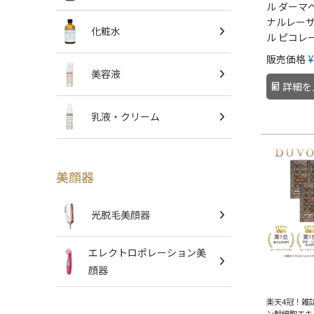
ル ダーマ
ナルレーザ
化粧水
ル ピコレ
販売価格
¥
美容液
詳細を
乳液・クリーム
美顔器
光脱毛美顔器
エレクトロポレーション美
顔器
楽天4冠！雑
ン幹細胞エキ