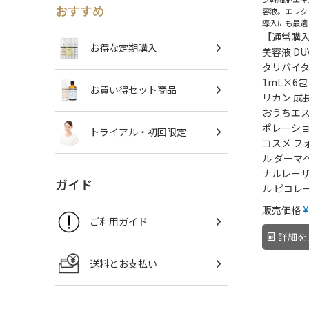
おすすめ
容液。エレク
導入にも最適
【通常購入
お得な定期購入
美容液 DU
タリバイ
1mL×6
お買い得セット商品
リカン 成
おうちエス
ポレーショ
トライアル・初回限定
コスメ フ
ル ダーマ
ナルレーザ
ガイド
ル ピコレ
販売価格
¥
ご利用ガイド
詳細を
送料とお支払い