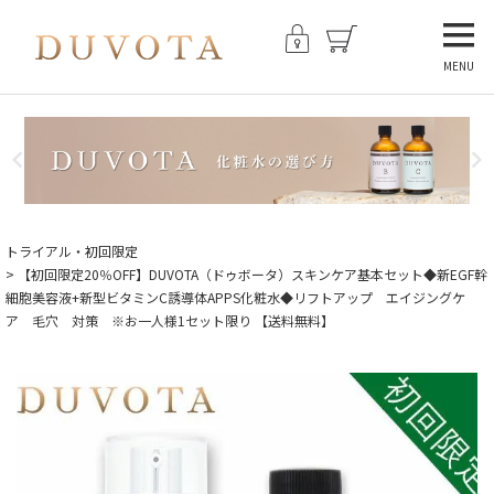
MENU
トライアル・初回限定
【初回限定20％OFF】DUVOTA（ドゥボータ）スキンケア基本セット◆新EGF幹
細胞美容液+新型ビタミンC誘導体APPS化粧水◆リフトアップ エイジングケ
ア 毛穴 対策 ※お一人様1セット限り 【送料無料】