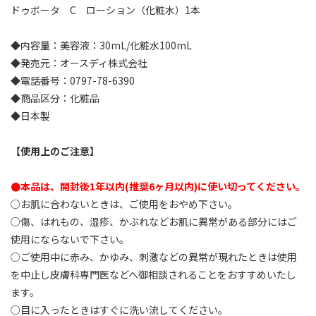
ドゥボータ C ローション（化粧水）1本
◆内容量：美容液：30mL/化粧水100mL
◆発売元：オースディ株式会社
◆電話番号：0797-78-6390
◆商品区分：化粧品
◆日本製
【使用上のご注意】
●本品は、開封後1年以内(推奨6ヶ月以内)に使い切ってください。
○お肌に合わないときは、ご使用をおやめ下さい。
○傷、はれもの、湿疹、かぶれなどお肌に異常がある部分にはご
使用にならないで下さい。
○ご使用中に赤み、かゆみ、刺激などの異常が現れたときは使用
を中止し皮膚科専門医などへ御相談されることをおすすめいたし
ます。
○目に入ったときはすぐに洗い流してください。