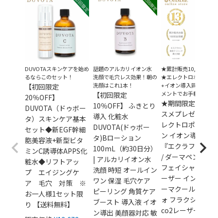
DUVOTAスキンケアを始め
話題のアルカリイオン水
★累計販売10,000台突
るならこのセット！
洗顔で毛穴レス効果！朝の
★エレクトロポレーシ
洗顔はこれ1本！
+イオン導入同時トリ
【初回限定
メントでお手軽美肌
【初回限定
20％OFF】
★期間限定★導入
10％OFF】 ふきとり
DUVOTA（ドゥボー
スメプレゼント！
導入 化粧水
タ）スキンケア基本
レクトロポレーシ
DUVOTA(ドゥボー
セット◆新EGF幹細
ン イオン導入 美
タ)Bローション
胞美容液+新型ビタ
『エクラフレーズ
100mL（約30日分）
ミンC誘導体APPS化
/ ダーマペン フォ
| アルカリイオン水
粧水◆リフトアッ
フェイシャル ピコ
洗顔 時短 オールイン
プ エイジングケ
ーザー インディバ
ワン 保湿 毛穴ケア
ア 毛穴 対策 ※
ーマクール アリー
ピーリング 角質ケア
お一人様1セット限
ォ フラクショナル
ブースト 導入液 イオ
り 【送料無料】
co2レーザー おす
ン導出 美顔器対応 敏