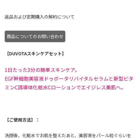
返品および定期購入の解約について
商品についてのお問い合わせ
【DUVOTAスキンケアセット】
1日たった3分の簡単スキンケア。
EGF幹細胞美容液ドゥボータリバイタルセラムと新型ビタ
ミンC誘導体化粧水Cローションでエイジレス美肌へ。
【ご使用方法】：
洗顔後、化粧水でお肌を整えたあと、美容液をパール粒ぐらいを