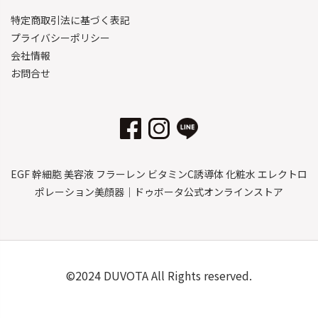
特定商取引法に基づく表記
プライバシーポリシー
会社情報
お問合せ
EGF 幹細胞 美容液 フラーレン ビタミンC誘導体 化粧水 エレクトロ
ポレーション美顔器｜ドゥボータ公式オンラインストア
©2024 DUVOTA All Rights reserved.