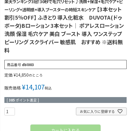
楽天ランキング3冠！30秒で毛穴リセット♪洗顔+保湿+毛穴ケア+ピ
【3本セット
ーリング+透明感+導入ブースターの時短スキンケア
割引5％OFF】 ふきとり 導入化粧水 DUVOTA(ドゥ
ボータ)Bローション 3本セット｜ ポアレスローション
洗顔 保湿 毛穴ケア 美白 ブースト 導入 ワンステップ
ピーリング スクライバー 敏感肌 おすすめ ※送料無
料
商品番号
dbl003
定価
¥
14,850
のところ
¥
14,107
販売価格
税込
[
385
ポイント進呈 ]
お気に入りに登録する
カートに入れる