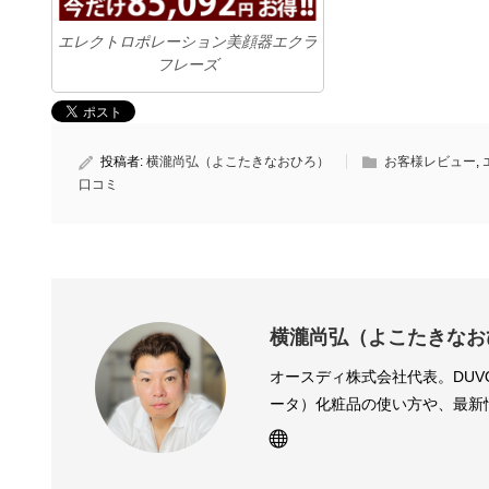
エレクトロポレーション美顔器エクラ
フレーズ
投稿者:
横瀧尚弘（よこたきなおひろ）
お客様レビュー
,
口コミ
横瀧尚弘（よこたきなお
オースディ株式会社代表。DUV
ータ）化粧品の使い方や、最新
ク、水泳 、フルマラソン、動