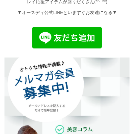
レイ応援アイテムが盛りだくさん(*^_^*)
▼オースディ公式LINEといますぐお友達になる▼