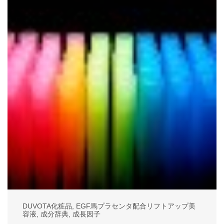
DUVOTA化粧品
,
EGF馬プラセンタ配合リフトアップ美
容液
,
成分辞典
,
成長因子