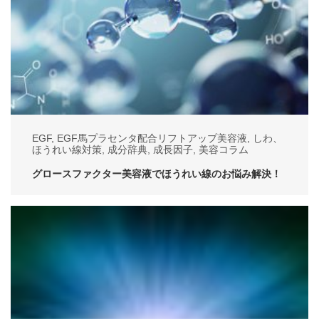
EGF
,
EGF馬プラセンタ配合リフトアップ美容液
,
しわ、
ほうれい線対策
,
成分辞典
,
成長因子
,
美容コラム
グロースファクター美容液でほうれい線のお悩み解決！