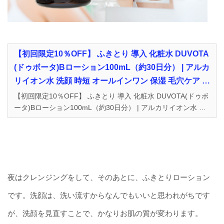
【初回限定10％OFF】 ふきとり 導入 化粧水 DUVOTA
(ドゥボータ)Bローション100mL（約30日分） | アルカ
リイオン水 洗顔 時短 オールインワン 保湿 毛穴ケア ピ
ーリング 角質ケア ブースト 導入液 イオン導出 美顔器
【初回限定10％OFF】 ふきとり 導入 化粧水 DUVOTA(ドゥボ
ータ)Bローション100mL（約30日分） | アルカリイオン水 洗
対応 敏感肌 乾燥肌 低刺激 おすすめ ※お一人様1本限
顔 時短 オールインワン 保湿 毛穴ケア ピーリング 角質ケア ブ
り 【送料無料】 | ドゥボータ公式オンラインストア本
ースト 導入液 イオン導出 美顔器対応 敏感肌 乾燥肌 低刺激 お
店
すすめ ※お一人様1本限り 【送料無料】 DUVOTA-ドゥボータ
ドゥボータ公式オンラインストア本店
夜はクレンジングをして、そのあとに、ふきとりローション
です。洗顔は、洗い流すからなんでもいいと思われがちです
が、洗顔を見直すことで、かなりお肌の質が変わります。