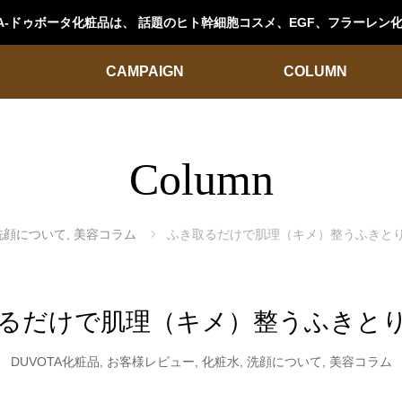
OTA-ドゥボータ化粧品は、 話題のヒト幹細胞コスメ、EGF、フラーレ
CAMPAIGN
COLUMN
Column
洗顔について
,
美容コラム
ふき取るだけで肌理（キメ）整うふきと
るだけで肌理（キメ）整うふきと
DUVOTA化粧品
,
お客様レビュー
,
化粧水
,
洗顔について
,
美容コラム