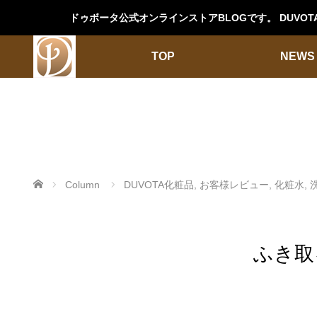
ドゥボータ公式オンラインストアBLOGです。 DUV
TOP
NEWS
ホーム
Column
DUVOTA化粧品
,
お客様レビュー
,
化粧水
,
ふき取