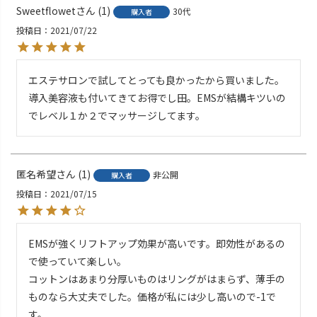
Sweetflowet
1
30代
購入者
投稿日
2021/07/22
エステサロンで試してとっても良かったから買いました。
導入美容液も付いてきてお得でし田。EMSが結構キツいの
でレベル１か２でマッサージしてます。
匿名希望
1
非公開
購入者
投稿日
2021/07/15
EMSが強くリフトアップ効果が高いです。即効性があるの
で使っていて楽しい。

コットンはあまり分厚いものはリングがはまらず、薄手の
ものなら大丈夫でした。価格が私には少し高いので-1で
す。