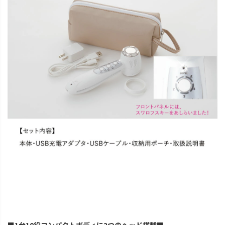
■1台10役コンパクトボディに2つのヘッド搭載■