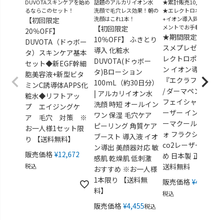
DUVOTAスキンケアを始め
話題のアルカリイオン水
★累計販売10,000台突
るならこのセット！
洗顔で毛穴レス効果！朝の
★エレクトロポレーシ
洗顔はこれ1本！
+イオン導入同時トリ
【初回限定
メントでお手軽美肌
【初回限定
20％OFF】
★期間限定★導入
10％OFF】 ふきとり
DUVOTA（ドゥボー
スメプレゼント！
導入 化粧水
タ）スキンケア基本
レクトロポレーシ
DUVOTA(ドゥボー
セット◆新EGF幹細
ン イオン導入 美
タ)Bローション
胞美容液+新型ビタ
『エクラフレーズ
100mL（約30日分）
ミンC誘導体APPS化
/ ダーマペン フォ
| アルカリイオン水
粧水◆リフトアッ
フェイシャル ピコ
洗顔 時短 オールイン
プ エイジングケ
ーザー インディバ
ワン 保湿 毛穴ケア
ア 毛穴 対策 ※
ーマクール アリー
ピーリング 角質ケア
お一人様1セット限
ォ フラクショナル
ブースト 導入液 イオ
り 【送料無料】
co2レーザー おす
ン導出 美顔器対応 敏
販売価格
¥
12,672
め 日本製 正規販
感肌 乾燥肌 低刺激
税込
送料無料
おすすめ ※お一人様
1本限り 【送料無
販売価格
¥
49,280
料】
税込
販売価格
¥
4,455
税込