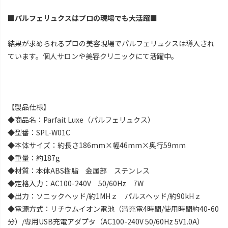
■パルフェリュクスはプロの現場でも大活躍■
結果が求められるプロの美容現場でパルフェリュクスは導入され
ています。個人サロンや美容クリニックにて活躍中。
【製品仕様】
◆商品名：Parfait Luxe（パルフェリュクス）
◆型番：SPL-W01C
◆本体サイズ：約長さ186mm×幅46mm×奥行59mm
◆重量：約187g
◆材質：本体ABS樹脂 金属部 ステンレス
◆定格入力：AC100-240V 50/60Hz 7W
◆出力：ソニックヘッド/約1MHｚ パルスヘッド/約90kHｚ
◆電源方式：リチウムイオン電池（満充電4時間/使用時間約40-60
分）/専用USB充電アダプタ（AC100-240V 50/60Hz 5V1.0A）