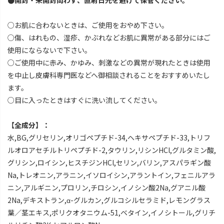
●開封・未開封問わず、直射日光を避けて保管ください。
○お肌に合わないときは、ご使用をおやめ下さい。
○傷、はれもの、湿疹、かぶれなどお肌に異常がある部分にはご
使用にならないで下さい。
○ご使用中に赤み、かゆみ、刺激などの異常が現れたときは使用
を中止し皮膚科専門医などへ御相談されることをおすすめいたし
ます。
○目に入ったときはすぐに洗い流してください。
【全成分】：
水,BG,グリセリン,オリゴペプチド-34,ヘキサペプチド-33,トリフ
ルオロアセチルトリペプチド-2,タウリン,リシンHCl,グルタミン酸,
グリシン,ロイシン,ヒスチジンHCl,セリン,バリン,アスパラギン酸
Na,トレオニン,アラニン,イソロイシン,アラントイン,フェニルアラ
ニン,アルギニン,プロリン,チロシン,イノシン酸2Na,グアニル酸
2Na,デキストラン,α-グルカン,グルコシルセラミド,レモングラス
葉／茎エキス,ポリクオタニウム-51,ベタイン,イノシトール,グリチ