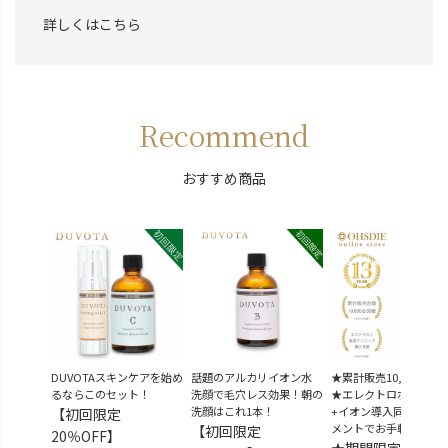
詳しくはこちら
Recommend
おすすめ商品
DUVOTAスキンケアを始め
話題のアルカリイオン水
★累計販売10,000台突
るならこのセット！
洗顔で毛穴レス効果！朝の
★エレクトロポレーシ
洗顔はこれ1本！
+イオン導入同時トリ
【初回限定
メントでお手軽美肌
【初回限定
20％OFF】