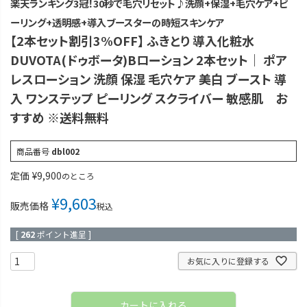
楽天ランキング3冠！30秒で毛穴リセット♪洗顔+保湿+毛穴ケア+ピ
ーリング+透明感+導入ブースターの時短スキンケア
【2本セット割引3%OFF】 ふきとり 導入化粧水
DUVOTA(ドゥボータ)Bローション 2本セット｜ ポア
レスローション 洗顔 保湿 毛穴ケア 美白 ブースト 導
入 ワンステップ ピーリング スクライバー 敏感肌 お
すすめ ※送料無料
商品番号
dbl002
定価
¥
9,900
のところ
¥
9,603
販売価格
税込
[
262
ポイント進呈 ]
お気に入りに登録する
カートに入れる