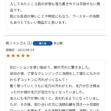
入してみたところ肌の状態も落ち着き今では手放せない商
品です。

肌にも負担が無いことや時短にもなり、ブースターの役割
もありとてもいい商品だと思います。
桃ニャン
1
非公開
購入者
投稿日
2022/08/14
Bローションを使い始めて、朝の汚れに驚きました。

前日の夜、丁寧なクレンジングに洗顔をして寝たにもかか
わらずコットンに汚れがつくなんて！

暫く使っていくうちに毛穴の汚れがとれ、毛穴が引き締ま
ったのか頬の毛穴が目立たなくなっていました。

友人にも毛穴が無いね！と、言われるようになっていまし
たが、その後、知り合いの方に洗顔石鹸を頂き一ヶ月間B
ローションを使わず、その洗顔石鹸で朝晩、洗顔していた