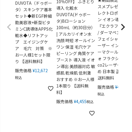
★期間限定★導入
10％OFF】 ふきとり
DUVOTA（ドゥボー
スメプレゼント！
導入 化粧水
タ）スキンケア基本
レクトロポレーシ
DUVOTA(ドゥボー
セット◆新EGF幹細
ン イオン導入 美
タ)Bローション
胞美容液+新型ビタ
『エクラフレーズ
100mL（約30日分）
ミンC誘導体APPS化
/ ダーマペン フォ
| アルカリイオン水
粧水◆リフトアッ
フェイシャル ピコ
洗顔 時短 オールイン
プ エイジングケ
ーザー インディバ
ワン 保湿 毛穴ケア
ア 毛穴 対策 ※
ーマクール アリー
ピーリング 角質ケア
お一人様1セット限
ォ フラクショナル
ブースト 導入液 イオ
り 【送料無料】
co2レーザー おす
ン導出 美顔器対応 敏
販売価格
¥
12,672
め 日本製 正規販
感肌 乾燥肌 低刺激
税込
送料無料
おすすめ ※お一人様
1本限り 【送料無
販売価格
¥
49,280
料】
税込
販売価格
¥
4,455
税込