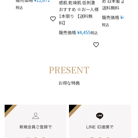
め 日本製 正規販
感肌 乾燥肌 低刺激
税込
送料無料
おすすめ ※お一人様
1本限り 【送料無
販売価格
¥
49,280
料】
税込
販売価格
¥
4,455
税込
PRESENT
お得な特典