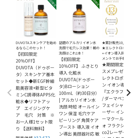
DUVOTAスキンケアを始め
話題のアルカリイオン水
★累計販売10,000台突
るならこのセット！
洗顔で毛穴レス効果！朝の
★エレクトロポレーシ
洗顔はこれ1本！
+イオン導入同時トリ
【初回限定
メントでお手軽美肌
【初回限定
20％OFF】
★期間限定★導入
10％OFF】 ふきとり
DUVOTA（ドゥボー
スメプレゼント！
導入 化粧水
タ）スキンケア基本
レクトロポレーシ
DUVOTA(ドゥボー
セット◆新EGF幹細
ン イオン導入 美
タ)Bローション
胞美容液+新型ビタ
『エクラフレーズ
100mL（約30日分）
ミンC誘導体APPS化
/ ダーマペン フォ
| アルカリイオン水
粧水◆リフトアッ
フェイシャル ピコ
洗顔 時短 オールイン
プ エイジングケ
ーザー インディバ
ワン 保湿 毛穴ケア
ア 毛穴 対策 ※
ーマクール アリー
ピーリング 角質ケア
お一人様1セット限
ォ フラクショナル
ブースト 導入液 イオ
り 【送料無料】
co2レーザー おす
ン導出 美顔器対応 敏
販売価格
¥
12,672