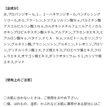
【全成分】
水,プロパンジオール,１，２－ヘキサンジオール,ペンチレンング
リコール,ＢＧ,フラーレン,トコフェリルリン酸Ｎａ,パルミチン酸
アスコルビルリン酸３Ｎａ,カルボキシメチルフェニルアミノカル
ボキシプロピルホスホン酸メチル,アルブチン,プラセンタエキス,ヒ
アルロン酸Ｎａ,ベタイン,ＰＣＡ‐Ｎａ,ソルビトール,セリン,グリ
シン,グルタミン酸,アラニン,リシン,アルギニン,トレオニン,プロリ
ン,グリチルリチン酸２Ｋ,クズ根エキス,アロエベラ葉エキス,クロ
レラエキス,オウゴン根エキス,ポリクオタニウム-５１,カンゾウ根
エキス,ＰＶＰ
【使用上のご注意】
○お肌に合わないときは、ご使用をおやめ下さい。
○傷、はれもの、湿疹、かぶれなどお肌に異常がある部分にはご