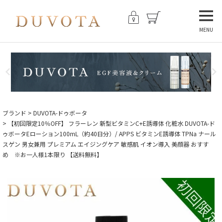
MENU
ブランド
DUVOTA-ドゥボータ
【初回限定10％OFF】 フラーレン 新型ビタミンC+E誘導体 化粧水 DUVOTA-ド
ゥボータEローション100mL（約40日分）/ APPS ビタミンE誘導体 TPNa ナール
スゲン 男女兼用 プレミアム エイジングケア 敏感肌 イオン導入 美顔器 おすす
め ※お一人様1本限り 【送料無料】