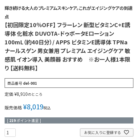
輝き続ける大人のプレミアムスキンケア。これがエイジングケアの到達
点
【初回限定10％OFF】 フラーレン 新型ビタミンC+E誘
導体 化粧水 DUVOTA-ドゥボータEローション
100mL（約40日分）/ APPS ビタミンE誘導体 TPNa
ナールスゲン 男女兼用 プレミアム エイジングケア 敏
感肌 イオン導入 美顔器 おすすめ ※お一人様1本限
り 【送料無料】
商品番号
del-001
定価
¥
8,910
のところ
¥
8,019
販売価格
税込
[
219
ポイント進呈 ]
お気に入りに登録する