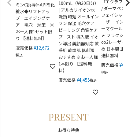
『エクラフレーズ
100mL（約30日分）
ミンC誘導体APPS化
/ ダーマペン フォ
| アルカリイオン水
粧水◆リフトアッ
フェイシャル ピコ
洗顔 時短 オールイン
プ エイジングケ
ーザー インディバ
ワン 保湿 毛穴ケア
ア 毛穴 対策 ※
ーマクール アリー
ピーリング 角質ケア
お一人様1セット限
ォ フラクショナル
ブースト 導入液 イオ
り 【送料無料】
co2レーザー おす
ン導出 美顔器対応 敏
販売価格
¥
12,672
め 日本製 正規販
感肌 乾燥肌 低刺激
税込
送料無料
おすすめ ※お一人様
1本限り 【送料無
販売価格
¥
49,280
料】
税込
販売価格
¥
4,455
税込
PRESENT
お得な特典