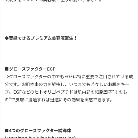
◆実感できるプレミアム美容液誕生！
■グロースファクターEGF
⇒グロースファクターの中でもEGFは特に重要で注目されている成
分です。お肌本来の力を維持し、いつまでも若々しいお肌をキー
プ。EGFなどのヒトオリゴペプチドは肌内部の細胞因子"そのも
の"で皮膚に浸透すれば迅速にその効果を実感できます。
■4つのグロースファクター誘導体
(EDP3/IDP5/Rejuline/ChroNoLine)