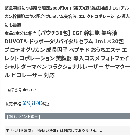
緊急事態につき期間限定2000円OFF！楽天4冠！雑誌掲載♪EGFアル
ガン幹細胞エキス配合プレミアム美容液。エレクトロポレーション導入
にも最適
【パウチ30包】 EGF 幹細胞 美容液
本品1本分に相当
DUVOTA-ドゥボータリバイタルセラム 1mL×30包｜
プロテオグリカン 成長因子 ペプチド おうちエステ エ
レクトロポレーション 美顔器 導入コスメ フォトフェイ
シャル ダーマペン フラクショナルレーザー サーマクー
ル ピコレーザー 対応
商品番号
drs-30p
¥
8,890
販売価格
税込
[
267
ポイント進呈 ]
▼「代引き決済」「後払い決済」は対応しておりません。