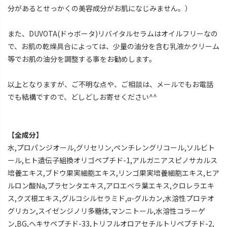
分があるとせっかくの美容成分がお肌になじみません。）
また、DUVOTA(ドゥボータ)リバイタルセラムはオイルフリーなの
で、お肌の乾燥具合によっては、少量の油分を含む乳液かクリーム
等でお肌の油分を調整する事をお勧めします。
以上となりますが、ご不明な点や、ご相談は、メールでもお電話
でも結構ですので、どしどしお寄せください^^
【全成分】
水,プロパンジオール,グリセリン,ペンチレングリコール,ソルビト
ール,ヒト遺伝子組換オリゴペプチド-1,アルガニアスピノサカルス
培養エキス,ブドウ果実細胞エキス,リンゴ果実培養細胞エキス,ヒア
ルロン酸Na,プラセンタエキス,アロエベラ葉エキス,クロレラエキ
ス,クズ根エキス,グルコシルセラミド,α-グルカン,水溶性プロテオ
グリカン,スイゼンジノリ多糖体,マンニトール,水溶性コラーゲ
ン,BG,ヘキサペプチド-33,トリフルオロアセチルトリペプチド-2,