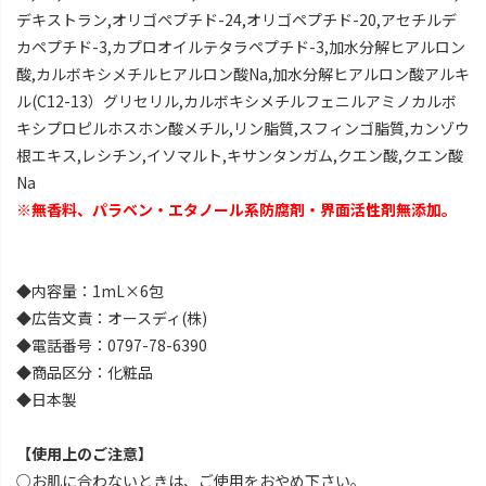
デキストラン,オリゴペプチド-24,オリゴペプチド-20,アセチルデ
カペプチド-3,カプロオイルテタラペプチド-3,加水分解ヒアルロン
酸,カルボキシメチルヒアルロン酸Na,加水分解ヒアルロン酸アルキ
ル(C12-13）グリセリル,カルボキシメチルフェニルアミノカルボ
キシプロピルホスホン酸メチル,リン脂質,スフィンゴ脂質,カンゾウ
根エキス,レシチン,イソマルト,キサンタンガム,クエン酸,クエン酸
Na
※無香料、パラベン・エタノール系防腐剤・界面活性剤無添加。
◆内容量：1mL×6包
◆広告文責：オースディ(株)
◆電話番号：0797-78-6390
◆商品区分：化粧品
◆日本製
【使用上のご注意】
○お肌に合わないときは、ご使用をおやめ下さい。