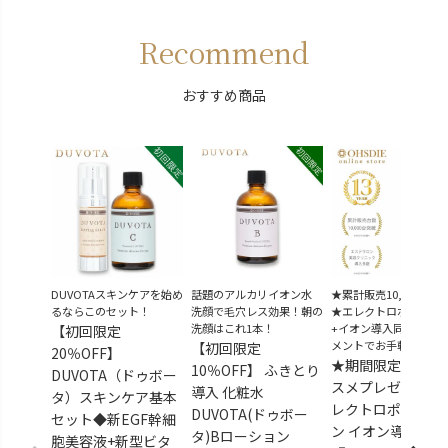
Recommend
おすすめ商品
DUVOTAスキンケアを始め
話題のアルカリイオン水
★累計販売10,000台突
るならこのセット！
洗顔で毛穴レス効果！朝の
★エレクトロポレーシ
洗顔はこれ1本！
+イオン導入同時トリ
【初回限定
メントでお手軽美肌
【初回限定
20％OFF】
★期間限定★導入
10％OFF】 ふきとり
DUVOTA（ドゥボー
スメプレゼント！
導入 化粧水
タ）スキンケア基本
レクトロポレーシ
DUVOTA(ドゥボー
セット◆新EGF幹細
ン イオン導入 美
タ)Bローション
胞美容液+新型ビタ