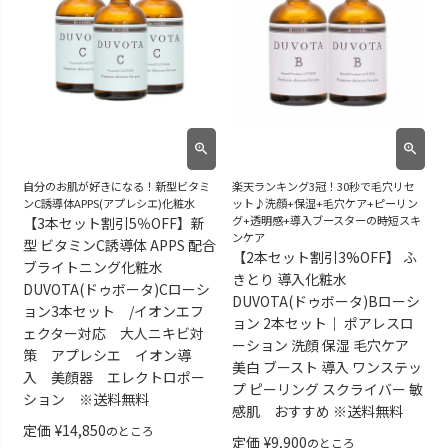
自分のお肌が好きになる！新型ビタミ
楽天ランキング3冠！30秒で毛穴リセ
ンC誘導体APPS(アプレシエ)化粧水
ット♪洗顔+保湿+毛穴ケア+ピーリン
グ+透明感+導入ブースターの時短スキ
【3本セット割引5％OFF】新
ンケア
型 ビタミンC誘導体 APPS 配合
【2本セット割引3%OFF】 ふ
ブライトニング化粧水
きとり 導入化粧水
DUVOTA(ドゥボータ)Cローシ
DUVOTA(ドゥボータ)Bローシ
ョン3本セット /イオンエフ
ョン 2本セット｜ ポアレスロ
ェクター対応 大人ニキビ対
ーション 洗顔 保湿 毛穴ケア
策 アプレシエ イオン導
美白 ブースト 導入 ワンステッ
入 美顔器 エレクトロポー
プ ピーリング スクライバー 敏
ション ※送料無料
感肌 おすすめ ※送料無料
定価
¥
14,850
のところ
定価
¥
9,900
のところ