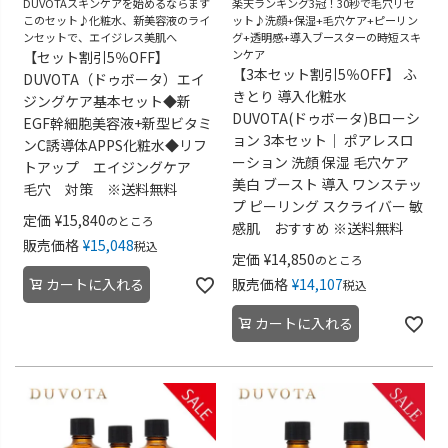
DUVOTAスキンケアを始めるならまず
楽天ランキング3冠！30秒で毛穴リセ
このセット♪化粧水、新美容液のライ
ット♪洗顔+保湿+毛穴ケア+ピーリン
ンセットで、エイジレス美肌へ
グ+透明感+導入ブースターの時短スキ
ンケア
【セット割引5％OFF】
【3本セット割引5％OFF】 ふ
DUVOTA（ドゥボータ）エイ
きとり 導入化粧水
ジングケア基本セット◆新
DUVOTA(ドゥボータ)Bローシ
EGF幹細胞美容液+新型ビタミ
ョン 3本セット｜ ポアレスロ
ンC誘導体APPS化粧水◆リフ
ーション 洗顔 保湿 毛穴ケア
トアップ エイジングケア
美白 ブースト 導入 ワンステッ
毛穴 対策 ※送料無料
プ ピーリング スクライバー 敏
定価
¥
15,840
のところ
感肌 おすすめ ※送料無料
販売価格
¥
15,048
税込
定価
¥
14,850
のところ
カートに入れる
販売価格
¥
14,107
税込
カートに入れる