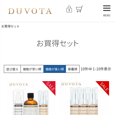
MENU
お買得セット
お買得セット
10
件中
1
-
10
件表示
並び替え
価格が安い順
価格が高い順
新着順