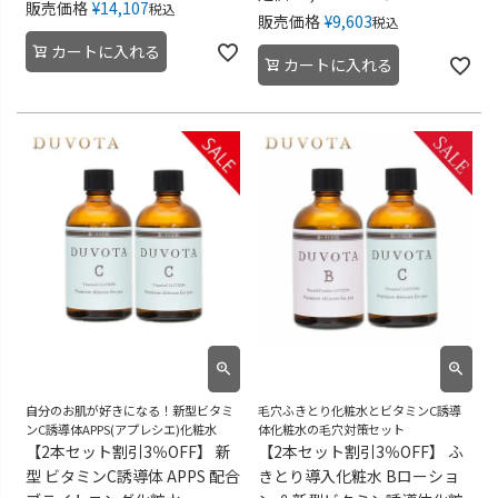
販売価格
¥
14,107
税込
販売価格
¥
9,603
税込
カートに入れる
カートに入れる
自分のお肌が好きになる！新型ビタミ
毛穴ふきとり化粧水とビタミンC誘導
ンC誘導体APPS(アプレシエ)化粧水
体化粧水の毛穴対策セット
【2本セット割引3％OFF】 新
【2本セット割引3％OFF】 ふ
型 ビタミンC誘導体 APPS 配合
きとり導入化粧水 Bローショ