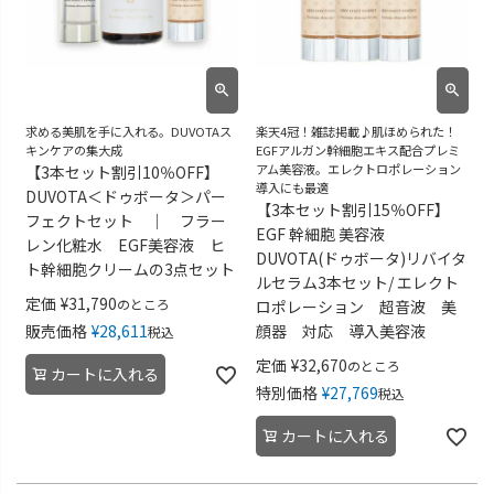
求める美肌を手に入れる。DUVOTAス
楽天4冠！雑誌掲載♪肌ほめられた！
キンケアの集大成
EGFアルガン幹細胞エキス配合プレミ
アム美容液。エレクトロポレーション
【3本セット割引10％OFF】
導入にも最適
DUVOTA＜ドゥボータ＞パー
【3本セット割引15％OFF】
フェクトセット ｜ フラー
EGF 幹細胞 美容液
レン化粧水 EGF美容液 ヒ
DUVOTA(ドゥボータ)リバイタ
ト幹細胞クリームの3点セット
ルセラム3本セット/ エレクト
定価
¥
31,790
のところ
ロポレーション 超音波 美
販売価格
¥
28,611
顔器 対応 導入美容液
税込
定価
¥
32,670
のところ
カートに入れる
特別価格
¥
27,769
税込
カートに入れる