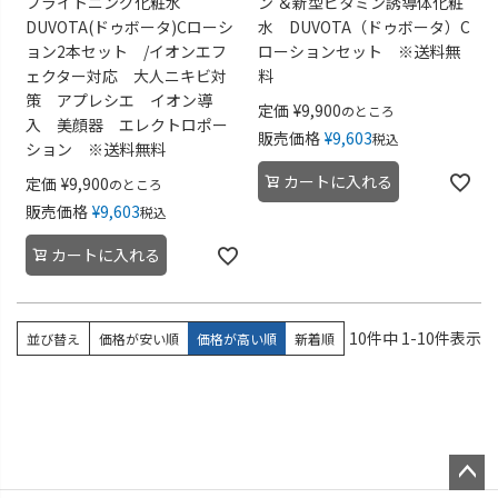
ブライトニング化粧水
ン ＆新型ビタミン誘導体化粧
DUVOTA(ドゥボータ)Cローシ
水 DUVOTA（ドゥボータ）C
ョン2本セット /イオンエフ
ローションセット ※送料無
ェクター対応 大人ニキビ対
料
策 アプレシエ イオン導
定価
¥
9,900
のところ
入 美顔器 エレクトロポー
販売価格
¥
9,603
税込
ション ※送料無料
カートに入れる
定価
¥
9,900
のところ
販売価格
¥
9,603
税込
カートに入れる
10
件中
1
-
10
件表示
並び替え
価格が安い順
価格が高い順
新着順