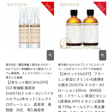
楽天4冠！雑誌掲載♪肌ほめられた！
輝き続ける大人のプレミアムスキンケ
EGFアルガン幹細胞エキス配合プレミ
ア。これがエイジングケアの到達点
アム美容液。エレクトロポレーション
【2本セット5％OFF】 フラー
導入にも最適
レン 新型ビタミンC+E誘導体
【2本セット割引10％OFF】
化粧水 DUVOTA-ドゥボータE
EGF 幹細胞 美容液
ローション100mL（約40日
DUVOTA(ドゥボータ)リバイタ
分）/ フラーレン 新型ビタミン
ルセラム2本セット/ エレクト
C誘導体 APPS ビタミンE誘導
ロポレーション 超音波 美
体 TPNa ナールスゲン 男女兼
顔器 対応 導入美容液