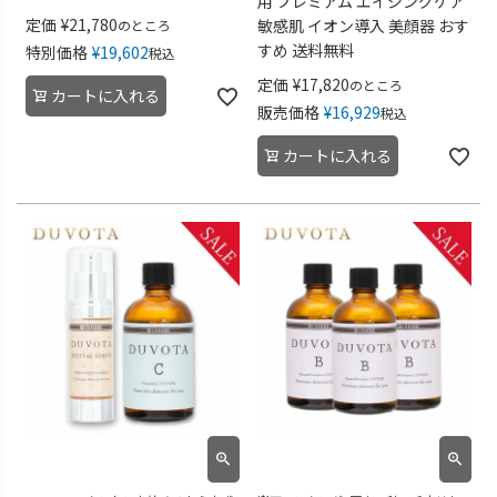
用 プレミアム エイジングケア
定価
¥
21,780
敏感肌 イオン導入 美顔器 おす
のところ
すめ 送料無料
特別価格
¥
19,602
税込
定価
¥
17,820
のところ
カートに入れる
販売価格
¥
16,929
税込
カートに入れる