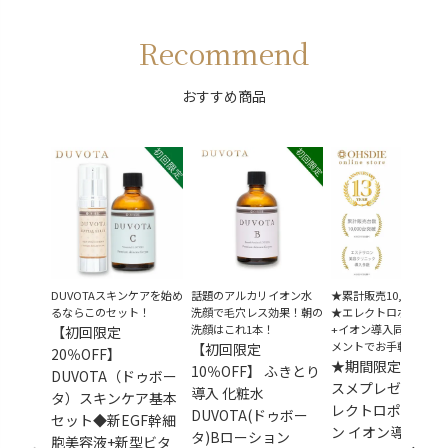
Recommend
おすすめ商品
DUVOTAスキンケアを始め
話題のアルカリイオン水
★累計販売10,000台突
るならこのセット！
洗顔で毛穴レス効果！朝の
★エレクトロポレーシ
洗顔はこれ1本！
+イオン導入同時トリ
【初回限定
メントでお手軽美肌
【初回限定
20％OFF】
★期間限定★導入
10％OFF】 ふきとり
DUVOTA（ドゥボー
スメプレゼント！
導入 化粧水
タ）スキンケア基本
レクトロポレーシ
DUVOTA(ドゥボー
セット◆新EGF幹細
ン イオン導入 美
タ)Bローション
胞美容液+新型ビタ