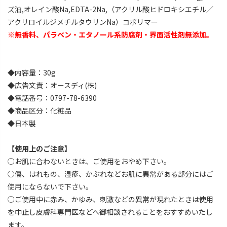
ズ油,オレイン酸Na,EDTA-2Na,（アクリル酸ヒドロキシエチル／
アクリロイルジメチルタウリンNa）コポリマー
※無香料、パラベン・エタノール系防腐剤・界面活性剤無添加。
◆内容量：30g
◆広告文責：オースディ(株)
◆電話番号：0797-78-6390
◆商品区分：化粧品
◆日本製
【使用上のご注意】
○お肌に合わないときは、ご使用をおやめ下さい。
○傷、はれもの、湿疹、かぶれなどお肌に異常がある部分にはご
使用にならないで下さい。
○ご使用中に赤み、かゆみ、刺激などの異常が現れたときは使用
を中止し皮膚科専門医などへ御相談されることをおすすめいたし
ます。