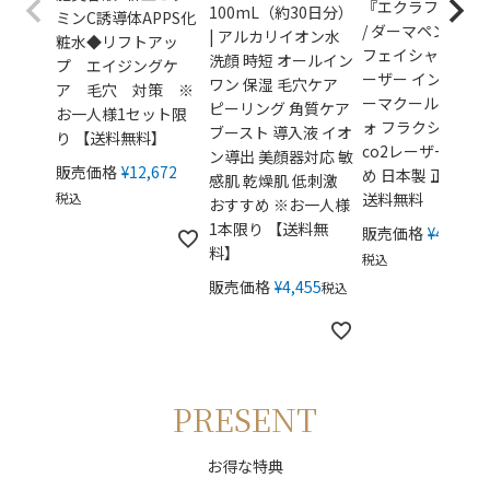
『エクラフレーズ
100mL（約30日分）
ミンC誘導体APPS化
/ ダーマペン フォ
| アルカリイオン水
粧水◆リフトアッ
フェイシャル ピコ
洗顔 時短 オールイン
プ エイジングケ
ーザー インディバ
ワン 保湿 毛穴ケア
ア 毛穴 対策 ※
ーマクール アリー
ピーリング 角質ケア
お一人様1セット限
ォ フラクショナル
ブースト 導入液 イオ
り 【送料無料】
co2レーザー おす
ン導出 美顔器対応 敏
販売価格
¥
12,672
め 日本製 正規販
感肌 乾燥肌 低刺激
税込
送料無料
おすすめ ※お一人様
1本限り 【送料無
販売価格
¥
49,280
料】
税込
販売価格
¥
4,455
税込
PRESENT
お得な特典