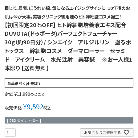
目じり、眉間、ほうれい線、気になるエイジングサインに。10年後のお
肌は今が大事。美容クリニック御用達のヒト幹細胞コスメ誕生！
【初回限定20％OFF】 ヒト幹細胞培養液エキス配合
DUVOTA(ドゥボータ)パーフェクトフューチャー
30g（約90日分）/ シンエイク アルジルリン 塗るボ
トックス 幹細胞コスメ ダーマローラー セラミ
ド アイクリーム 水光注射 美容鍼 ※お一人様1
本限り 【送料無料】
商品番号
dpf-001fs
定価
¥
11,990
のところ
¥
9,592
販売価格
税込
[
262
ポイント進呈 ]
お気に入りに登録する