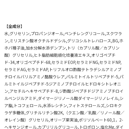
【全成分】
水,グリセリン,プロパンジオール,ペンチレングリコール,スクワラ
ン,ミリスチン酸オクチルドデシル,グリコシルトレハロース,BG,ホ
ホバ種子油,加水分解水添デンプン,トリ（カプリル酸／カプリン
酸）グリセリル,ヒト脂肪細胞順化培養液エキス,オリゴペプチ
ド-34,オリゴペプチド-68,セラミドEOP,セラミドNG,セラミドNP,
セラミドAG,セラミドAP,トリフルオロ酢酸テトラデシルアミノブ
チロイルバリルアミノ酪酸ウレア,パルミトイルトリペプチド-5,パ
ルミトイルジペプチド-5ジアミノブチロイルヒドロキシトレオニ
ン,アセチルヘキサペプチド-8,ジ酢酸ジペプチドジアミノブチロイ
ルベンジルアミド,ダイマージリノール酸ダイマージリノレイル,シ
ア脂,トコフェロール,水添レシチン,フィトステロールズ,シロキク
ラゲ多糖体,グリチルリチン酸2K,（クエン酸／乳酸／リノール酸／
オレイン酸）グリセリル,オリーブ果実油,ポリソルベート60,1，2-
ヘキサンジオール,カプリリルグリコール,トロポロン,塩化Mg,ダイ