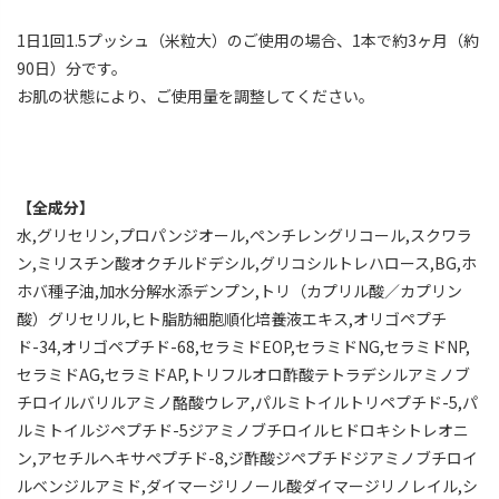
1日1回1.5プッシュ（米粒大）のご使用の場合、1本で約3ヶ月（約
90日）分です。
お肌の状態により、ご使用量を調整してください。
【全成分】
水,グリセリン,プロパンジオール,ペンチレングリコール,スクワラ
ン,ミリスチン酸オクチルドデシル,グリコシルトレハロース,BG,ホ
ホバ種子油,加水分解水添デンプン,トリ（カプリル酸／カプリン
酸）グリセリル,ヒト脂肪細胞順化培養液エキス,オリゴペプチ
ド-34,オリゴペプチド-68,セラミドEOP,セラミドNG,セラミドNP,
セラミドAG,セラミドAP,トリフルオロ酢酸テトラデシルアミノブ
チロイルバリルアミノ酪酸ウレア,パルミトイルトリペプチド-5,パ
ルミトイルジペプチド-5ジアミノブチロイルヒドロキシトレオニ
ン,アセチルヘキサペプチド-8,ジ酢酸ジペプチドジアミノブチロイ
ルベンジルアミド,ダイマージリノール酸ダイマージリノレイル,シ