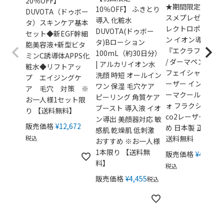
20％OFF】
★期間限定★導入
10％OFF】 ふきとり
DUVOTA（ドゥボー
スメプレゼント！
導入 化粧水
タ）スキンケア基本
レクトロポレーシ
DUVOTA(ドゥボー
セット◆新EGF幹細
ン イオン導入 美
タ)Bローション
胞美容液+新型ビタ
『エクラフレーズ
100mL（約30日分）
ミンC誘導体APPS化
/ ダーマペン フォ
| アルカリイオン水
粧水◆リフトアッ
フェイシャル ピコ
洗顔 時短 オールイン
プ エイジングケ
ーザー インディバ
ワン 保湿 毛穴ケア
ア 毛穴 対策 ※
ーマクール アリー
ピーリング 角質ケア
お一人様1セット限
ォ フラクショナル
ブースト 導入液 イオ
り 【送料無料】
co2レーザー おす
ン導出 美顔器対応 敏
販売価格
¥
12,672
め 日本製 正規販
感肌 乾燥肌 低刺激
税込
送料無料
おすすめ ※お一人様
1本限り 【送料無
販売価格
¥
49,280
料】
税込
販売価格
¥
4,455
税込