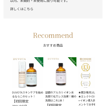
以内、未開封・未使用に限り可能です。
詳しくはこちら
Recommend
おすすめ商品
DUVOTAスキンケアを始め
話題のアルカリイオン水
★累計販売10,000台突
るならこのセット！
洗顔で毛穴レス効果！朝の
★エレクトロポレーシ
洗顔はこれ1本！
+イオン導入同時トリ
【初回限定
メントでお手軽美肌
【初回限定