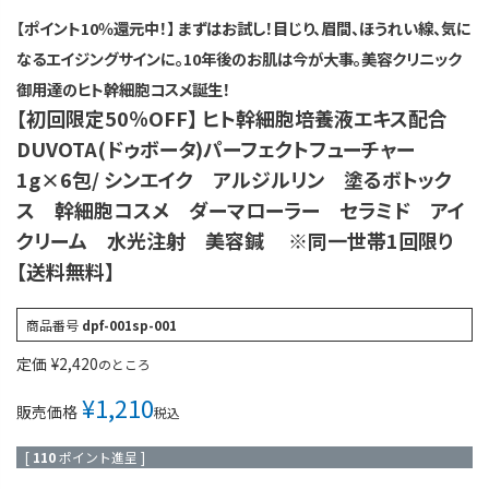
【ポイント10％還元中！】 まずはお試し！目じり、眉間、ほうれい線、気に
なるエイジングサインに。10年後のお肌は今が大事。美容クリニック
御用達のヒト幹細胞コスメ誕生！
【初回限定50％OFF】 ヒト幹細胞培養液エキス配合
DUVOTA(ドゥボータ)パーフェクトフューチャー
1g×6包/ シンエイク アルジルリン 塗るボトック
ス 幹細胞コスメ ダーマローラー セラミド アイ
クリーム 水光注射 美容鍼 ※同一世帯1回限り
【送料無料】
商品番号
dpf-001sp-001
定価
¥
2,420
のところ
¥
1,210
販売価格
税込
[
110
ポイント進呈 ]