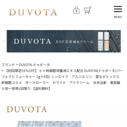
MENU
ブランド
DUVOTA-ドゥボータ
【初回限定50％OFF】 ヒト幹細胞培養液エキス配合 DUVOTA(ドゥボータ)パー
フェクトフューチャー 1g×6包/ シンエイク アルジルリン 塗るボトックス
幹細胞コスメ ダーマローラー セラミド アイクリーム 水光注射 美容鍼
※同一世帯1回限り 【送料無料】