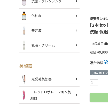
洗顔・クレンジング
化粧水
楽天ランキン
【2本セッ
美容液
洗顔 保湿
商品番号
db
乳液・クリーム
定価
¥
9,900
¥
販売価格
美顔器
[
262
ポイン
光脱毛美顔器
エレクトロポレーション美
顔器