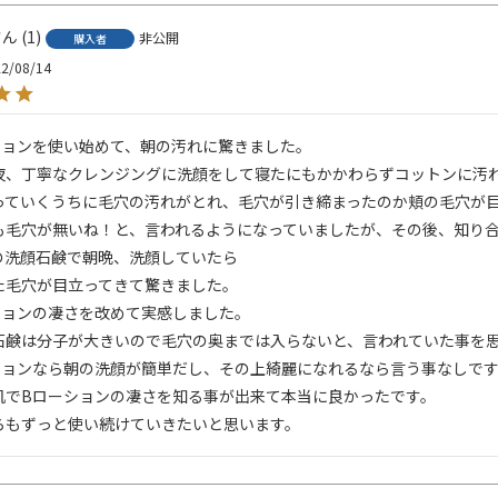
1
非公開
購入者
2/08/14
ションを使い始めて、朝の汚れに驚きました。

夜、丁寧なクレンジングに洗顔をして寝たにもかかわらずコットンに汚れ
っていくうちに毛穴の汚れがとれ、毛穴が引き締まったのか頬の毛穴が目
も毛穴が無いね！と、言われるようになっていましたが、その後、知り
の洗顔石鹸で朝晩、洗顔していたら

た毛穴が目立ってきて驚きました。

ションの凄さを改めて実感しました。

石鹸は分子が大きいので毛穴の奥までは入らないと、言われていた事を思
ションなら朝の洗顔が簡単だし、その上綺麗になれるなら言う事なしです
肌でBローションの凄さを知る事が出来て本当に良かったです。

らもずっと使い続けていきたいと思います。