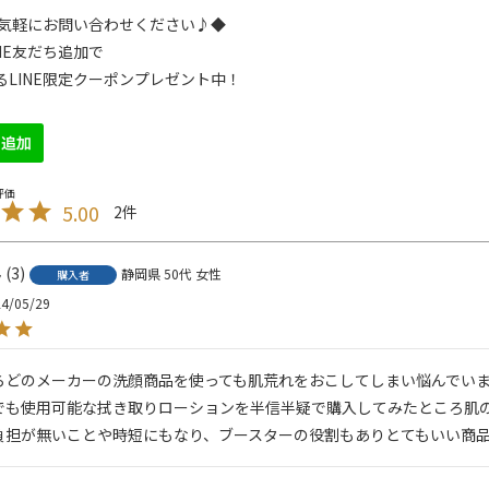
でお気軽にお問い合わせください♪◆
NE友だち追加で
るLINE限定クーポンプレゼント中！
5.00
2
3
静岡県
50代
女性
購入者
4/05/29
らどのメーカーの洗顔商品を使っても肌荒れをおこしてしまい悩んでいま
でも使用可能な拭き取りローションを半信半疑で購入してみたところ肌の
負担が無いことや時短にもなり、ブースターの役割もありとてもいい商