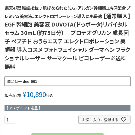
楽天4冠！雑誌掲載♪肌ほめられた！EGFアルガン幹細胞エキス配合プ
【通常購入】
レミアム美容液。エレクトロポレーション導入にも最適
EGF 幹細胞 美容液 DUVOTA(ドゥボータ)リバイタル
セラム 30mL（約75日分）｜ プロテオグリカン 成長因
子 ペプチド おうちエステ エレクトロポレーション 美
顔器 導入コスメ フォトフェイシャル ダーマペン フラク
ショナルレーザー サーマクール ピコレーザー※送料
無料
商品番号
dee-001
¥
10,890
販売価格
税込
[
297
ポイント進呈 ]
お気に入りに登録する