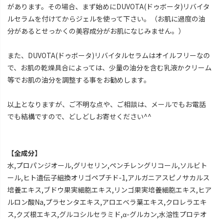
があります。その場合、まず始めにDUVOTA(ドゥボータ)リバイタ
ルセラムを付けてからジェルを使って下さい。（お肌に過度の油
分があるとせっかくの美容成分がお肌になじみません。）
また、DUVOTA(ドゥボータ)リバイタルセラムはオイルフリーなの
で、お肌の乾燥具合によっては、少量の油分を含む乳液かクリーム
等でお肌の油分を調整する事をお勧めします。
以上となりますが、ご不明な点や、ご相談は、メールでもお電話
でも結構ですので、どしどしお寄せください^^
【全成分】
水,プロパンジオール,グリセリン,ペンチレングリコール,ソルビト
ール,ヒト遺伝子組換オリゴペプチド-1,アルガニアスピノサカルス
培養エキス,ブドウ果実細胞エキス,リンゴ果実培養細胞エキス,ヒア
ルロン酸Na,プラセンタエキス,アロエベラ葉エキス,クロレラエキ
ス,クズ根エキス,グルコシルセラミド,α-グルカン,水溶性プロテオ