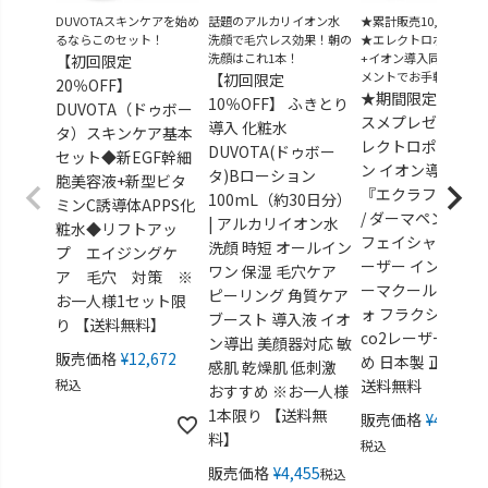
DUVOTAスキンケアを始め
話題のアルカリイオン水
★累計販売10,000台突
るならこのセット！
洗顔で毛穴レス効果！朝の
★エレクトロポレーシ
洗顔はこれ1本！
+イオン導入同時トリ
【初回限定
メントでお手軽美肌
【初回限定
20％OFF】
★期間限定★導入
10％OFF】 ふきとり
DUVOTA（ドゥボー
スメプレゼント！
導入 化粧水
タ）スキンケア基本
レクトロポレーシ
DUVOTA(ドゥボー
セット◆新EGF幹細
ン イオン導入 美
タ)Bローション
胞美容液+新型ビタ
『エクラフレーズ
100mL（約30日分）
ミンC誘導体APPS化
/ ダーマペン フォ
| アルカリイオン水
粧水◆リフトアッ
フェイシャル ピコ
洗顔 時短 オールイン
プ エイジングケ
ーザー インディバ
ワン 保湿 毛穴ケア
ア 毛穴 対策 ※
ーマクール アリー
ピーリング 角質ケア
お一人様1セット限
ォ フラクショナル
ブースト 導入液 イオ
り 【送料無料】
co2レーザー おす
ン導出 美顔器対応 敏
販売価格
¥
12,672
め 日本製 正規販
感肌 乾燥肌 低刺激
税込
送料無料
おすすめ ※お一人様
1本限り 【送料無
販売価格
¥
49,280
料】
税込
販売価格
¥
4,455
税込