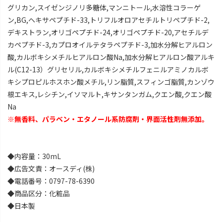
グリカン,スイゼンジノリ多糖体,マンニトール,水溶性コラーゲ
ン,BG,ヘキサペプチド-33,トリフルオロアセチルトリペプチド-2,
デキストラン,オリゴペプチド-24,オリゴペプチド-20,アセチルデ
カペプチド-3,カプロオイルテタラペプチド-3,加水分解ヒアルロン
酸,カルボキシメチルヒアルロン酸Na,加水分解ヒアルロン酸アルキ
ル(C12-13）グリセリル,カルボキシメチルフェニルアミノカルボ
キシプロピルホスホン酸メチル,リン脂質,スフィンゴ脂質,カンゾウ
根エキス,レシチン,イソマルト,キサンタンガム,クエン酸,クエン酸
Na
※無香料、パラベン・エタノール系防腐剤・界面活性剤無添加。
◆内容量：30mL
◆広告文責：オースディ(株)
◆電話番号：0797-78-6390
◆商品区分：化粧品
◆日本製