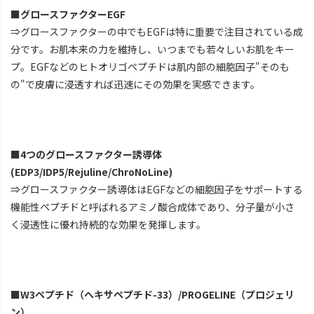
■グロースファクターEGF
⇒グロースファクターの中でもEGFは特に重要で注目されている成
分です。お肌本来の力を維持し、いつまでも若々しいお肌をキー
プ。EGFなどのヒトオリゴペプチドは肌内部の細胞因子"そのも
の"で皮膚に浸透すれば迅速にその効果を実感できます。
■4つのグロースファクター誘導体
(EDP3/IDP5/Rejuline/ChroNoLine)
⇒グロースファクター誘導体はEGFなどの細胞因子をサポートする
機能性ペプチドと呼ばれるアミノ酸合成体であり、分子量が小さ
く浸透性に優れ持続的な効果を発揮します。
■W3ペプチド（ヘキサペプチド-33）/PROGELINE（プロジェリ
ン）