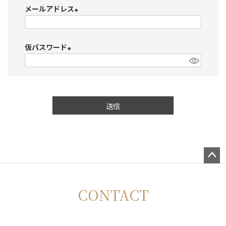
メールアドレス
(
必
仮パスワード
須
)
(
必
須
)
送信
ペー
ジト
CONTACT
ップ
へ