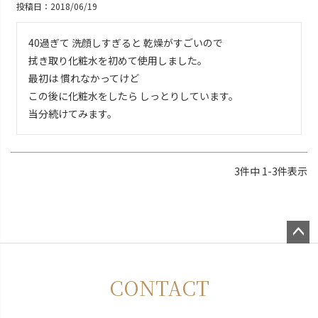
投稿日
2018/06/19
40過ぎて 洗顔しすぎると 乾燥がすごいので

拭き取り化粧水を初めて使用しました。

最初は 慣れなかってけど 

この後に化粧水をしたら しっとりしています。

当分続けてみます。
3
件中
1
-
3
件表示
ペー
ジト
CONTACT
ップ
へ