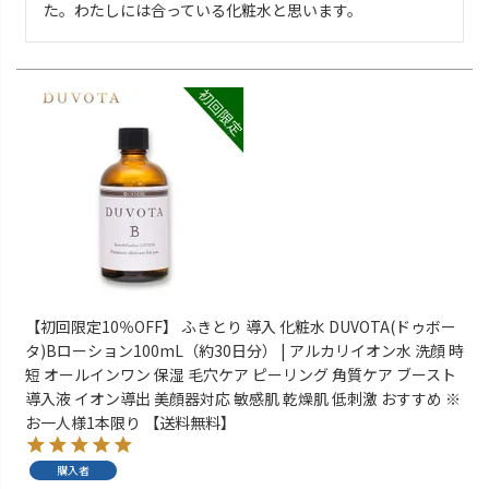
た。わたしには合っている化粧水と思います。
【初回限定10％OFF】 ふきとり 導入 化粧水 DUVOTA(ドゥボー
タ)Bローション100mL（約30日分） | アルカリイオン水 洗顔 時
短 オールインワン 保湿 毛穴ケア ピーリング 角質ケア ブースト
導入液 イオン導出 美顔器対応 敏感肌 乾燥肌 低刺激 おすすめ ※
お一人様1本限り 【送料無料】
購入者