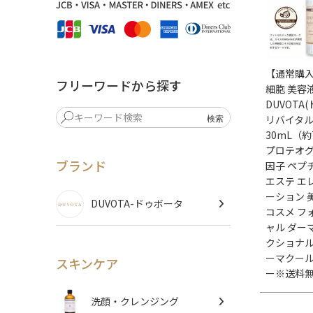
【通常購入】
フリーワードから探す
細胞 美容
DUVOTA
リバイタ
30mL（
プロテオグ
ブランド
因子 ペプ
エステ エ
ーション 
DUVOTA-ドゥボータ
コスメ フ
ャル ダー
クショナル
ーマクール
スキンケア
ー※送料
洗顔・クレンジング