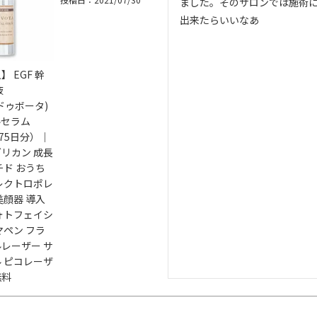
ました。そのサロンでは施術
出来たらいいなあ
 EGF 幹
液
(ドゥボータ)
ルセラム
約75日分）｜
リカン 成長
チド おうち
レクトロポレ
美顔器 導入
ォトフェイシ
マペン フラ
レーザー サ
 ピコレーザ
無料