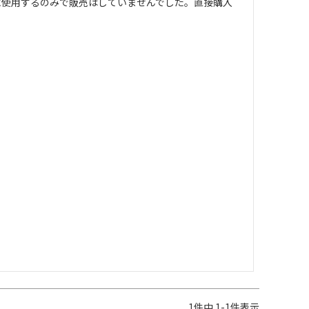
に使用するのみで販売はしていませんでした。直接購入
1
件中
1
-
1
件表示