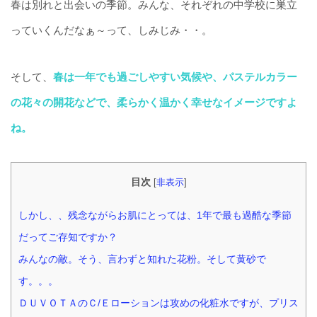
春は別れと出会いの季節。みんな、それぞれの中学校に巣立
っていくんだなぁ～って、しみじみ・・。
そして、
春は一年でも過ごしやすい気候や、パステルカラー
の花々の開花などで、柔らかく温かく幸せなイメージですよ
ね。
目次
[
非表示
]
しかし、、残念ながらお肌にとっては、1年で最も過酷な季節
だってご存知ですか？
みんなの敵。そう、言わずと知れた花粉。そして黄砂で
す。。。
ＤＵＶＯＴＡのＣ/Ｅローションは攻めの化粧水ですが、プリス