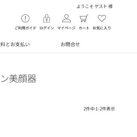
ようこそ ゲスト 様
ご利用ガイド
ログイン
マイページ
カート
お気に入り
送料とお支払い
お問合せ
ョン美顔器
2
件中
1
-
2
件表示