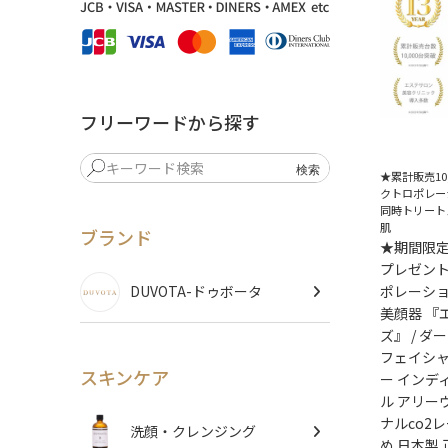
フリーワードから探す
★累計販売10
クトロポレー
同時トリート
肌
ブランド
★期間限
プレゼン
ポレーショ
DUVOTA-ドゥボータ
美顔器 『
ズ』 / ダ
フェイシャ
スキンケア
ー インデ
ル アリー
ナルco2
洗顔・クレンジング
め 日本製