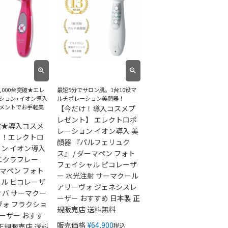
,000台突破★エレ
最短5分でサロン肌。1台10役マ
ション+イオン導入
ルチポレーション美顔器！
メントでお手軽美
【今だけ！導入コスメプ
レゼント】 エレクトロポ
定★導入コスメ
レーション イオン導入 美
ト！エレクトロ
顔器 『パルフェリュク
ン イオン導入
ス』 / ダーマペン フォト
エクラフレー
フェイシャル ピコレーザ
ーマペン フォト
ー 水光注射 サーマクール
ル ピコレーザ
アリーヴォ ジェネシスレ
ィバ サーマクー
ーザー おすすめ 日本製 正
ヴォ フラクショ
規販売店 送料無料
レーザー おすす
販売価格
¥
64,900
税込
 正規販売店 送料