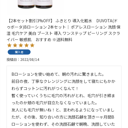
【2本セット割引3%OFF】 ふきとり 導入化粧水 DUVOTA(ド
ゥボータ)Bローション 2本セット｜ ポアレスローション 洗顔 保
湿 毛穴ケア 美白 ブースト 導入 ワンステップ ピーリング スクラ
イバー 敏感肌 おすすめ ※送料無料
購入者
投稿日
2022/08/14
Bローションを使い始めて、朝の汚れに驚きました。

前日の夜、丁寧なクレンジングに洗顔をして寝たにもかか
わらずコットンに汚れがつくなんて！

暫く使っていくうちに毛穴の汚れがとれ、毛穴が引き締ま
ったのか頬の毛穴が目立たなくなっていました。

友人にも毛穴が無いね！と、言われるようになっていまし
たが、その後、知り合いの方に洗顔石鹸を頂き一ヶ月間B
ローションを使わず、その洗顔石鹸で朝晩、洗顔していた