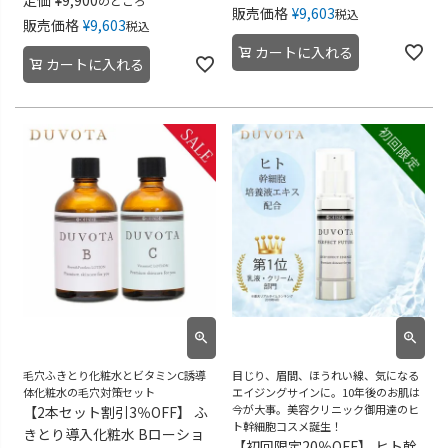
のところ
販売価格
¥
9,603
税込
販売価格
¥
9,603
税込
カートに入れる
カートに入れる
毛穴ふきとり化粧水とビタミンC誘導
目じり、眉間、ほうれい線、気になる
体化粧水の毛穴対策セット
エイジングサインに。10年後のお肌は
今が大事。美容クリニック御用達のヒ
【2本セット割引3％OFF】 ふ
ト幹細胞コスメ誕生！
きとり導入化粧水 Bローショ
【初回限定20％OFF】 ヒト幹