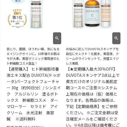
目じり、眉間、ほうれい線、気になる
お悩みに応じてDUVOTAスキンケアを
エイジングサインに。10年後のお肌は
自在にセレクト！化粧水、美容液、ク
今が大事。美容クリニック御用達のヒ
リームのラインセットで、完璧エイジ
ト幹細胞コスメ誕生！
レス美肌
【通常購入】 ヒト幹細胞培養
【★定期購入最大30％OFF】
液エキス配合 DUVOTA(ドゥボ
DUVOTAスキンケア3点以上で
ータ)パーフェクトフューチャ
貴方だけのオリジナル美肌定
ー 30g（約90日分）/ シンエイ
期コース※ご注意※システム
ク アルジルリン 塗るボト
上現在の価格は（仮）価格と
ックス 幹細胞コスメ ダー
なります。各商品の価格は、
マローラー セラミド アイ
下記【定期価格表】をご参照
クリーム 水光注射 美容
ください。 ※ご注文金額は受
鍼 ※送料無料
注確定メールをご確認くださ
い。※4点目以降は備考欄にご