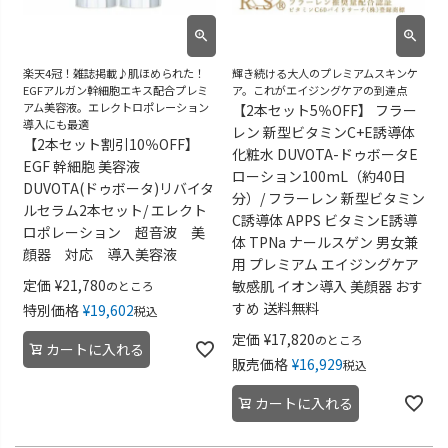
楽天4冠！雑誌掲載♪肌ほめられた！
輝き続ける大人のプレミアムスキンケ
EGFアルガン幹細胞エキス配合プレミ
ア。これがエイジングケアの到達点
アム美容液。エレクトロポレーション
【2本セット5％OFF】 フラー
導入にも最適
レン 新型ビタミンC+E誘導体
【2本セット割引10％OFF】
化粧水 DUVOTA-ドゥボータE
EGF 幹細胞 美容液
ローション100mL（約40日
DUVOTA(ドゥボータ)リバイタ
分）/ フラーレン 新型ビタミン
ルセラム2本セット/ エレクト
C誘導体 APPS ビタミンE誘導
ロポレーション 超音波 美
体 TPNa ナールスゲン 男女兼
顔器 対応 導入美容液
用 プレミアム エイジングケア
定価
¥
21,780
敏感肌 イオン導入 美顔器 おす
のところ
すめ 送料無料
特別価格
¥
19,602
税込
定価
¥
17,820
のところ
カートに入れる
販売価格
¥
16,929
税込
カートに入れる