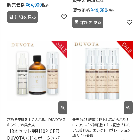
販売店 送料無料
販売価格
¥
64,900
税込
販売価格
¥
49,280
税込
詳細を見る
詳細を見る
求める美肌を手に入れる。DUVOTAス
楽天4冠！雑誌掲載♪肌ほめられた！
キンケアの集大成
EGFアルガン幹細胞エキス配合プレミ
アム美容液。エレクトロポレーション
【3本セット割引10％OFF】
導入にも最適
DUVOTA＜ドゥボータ＞パー