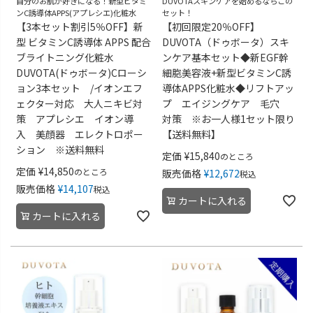
自分のお肌が好きになる！新型ビタミ
DUVOTAスキンケアを始めるならこの
ンC誘導体APPS(アプレシエ)化粧水
セット！
【3本セット割引5％OFF】新
【初回限定20％OFF】
型 ビタミンC誘導体 APPS 配合
DUVOTA（ドゥボータ）スキ
ブライトニング化粧水
ンケア基本セット◆新EGF幹
DUVOTA(ドゥボータ)Cローシ
細胞美容液+新型ビタミンC誘
ョン3本セット /イオンエフ
導体APPS化粧水◆リフトアッ
ェクター対応 大人ニキビ対
プ エイジングケア 毛穴
策 アプレシエ イオン導
対策 ※お一人様1セット限り
入 美顔器 エレクトロポー
【送料無料】
ション ※送料無料
定価
¥
15,840
のところ
定価
¥
14,850
のところ
販売価格
¥
12,672
税込
販売価格
¥
14,107
税込
カートに入れる
カートに入れる