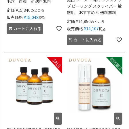
毛穴 対策 ※送料無料
プ ピーリング スクライバー 敏
定価
¥
15,840
のところ
感肌 おすすめ ※送料無料
販売価格
¥
15,048
税込
定価
¥
14,850
のところ
カートに入れる
販売価格
¥
14,107
税込
カートに入れる