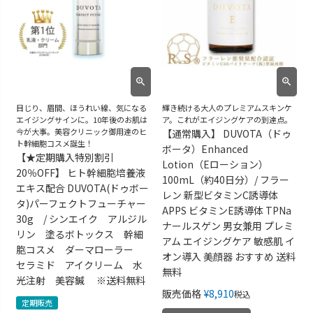
目じり、眉間、ほうれい線、気になる
輝き続ける大人のプレミアムスキンケ
エイジングサインに。10年後のお肌は
ア。これがエイジングケアの到達点。
今が大事。美容クリニック御用達のヒ
【通常購入】 DUVOTA（ドゥ
ト幹細胞コスメ誕生！
ボータ）Enhanced
【★定期購入特別割引
Lotion（Eローション）
20％OFF】 ヒト幹細胞培養液
100mL（約40日分）/ フラー
エキス配合 DUVOTA(ドゥボー
レン 新型ビタミンC誘導体
タ)パーフェクトフューチャー
APPS ビタミンE誘導体 TPNa
30g / シンエイク アルジル
ナールスゲン 男女兼用 プレミ
リン 塗るボトックス 幹細
アム エイジングケア 敏感肌 イ
胞コスメ ダーマローラー
オン導入 美顔器 おすすめ 送料
セラミド アイクリーム 水
無料
光注射 美容鍼 ※送料無料
販売価格
¥
8,910
税込
定期販売