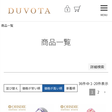
並び順
新着順
登録順
MENU
価格が安い順
商品一覧
価格が高い順
優先度順
商品一覧
レビュー順
キーワードヒット順
検索
詳細検索
36
件中
1
-
20
件表示
並び替え
価格が安い順
価格が高い順
新着順
1
2