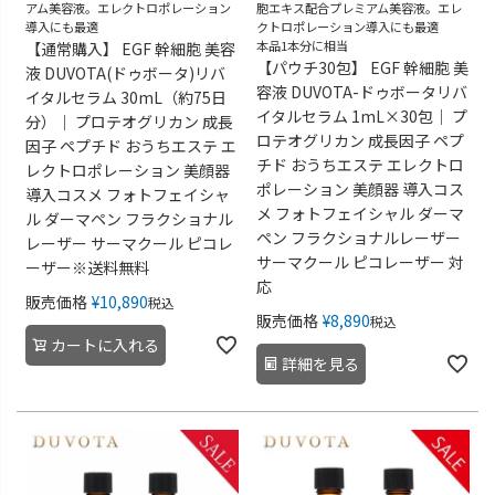
アム美容液。エレクトロポレーション
胞エキス配合プレミアム美容液。エレ
導入にも最適
クトロポレーション導入にも最適
本品1本分に相当
【通常購入】 EGF 幹細胞 美容
【パウチ30包】 EGF 幹細胞 美
液 DUVOTA(ドゥボータ)リバ
容液 DUVOTA-ドゥボータリバ
イタルセラム 30mL（約75日
イタルセラム 1mL×30包｜ プ
分）｜ プロテオグリカン 成長
ロテオグリカン 成長因子 ペプ
因子 ペプチド おうちエステ エ
チド おうちエステ エレクトロ
レクトロポレーション 美顔器
ポレーション 美顔器 導入コス
導入コスメ フォトフェイシャ
メ フォトフェイシャル ダーマ
ル ダーマペン フラクショナル
ペン フラクショナルレーザー
レーザー サーマクール ピコレ
サーマクール ピコレーザー 対
ーザー※送料無料
応
販売価格
¥
10,890
税込
販売価格
¥
8,890
税込
カートに入れる
詳細を見る