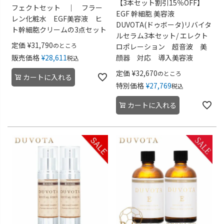
【3本セット割引15％OFF】
フェクトセット ｜ フラー
EGF 幹細胞 美容液
レン化粧水 EGF美容液 ヒ
DUVOTA(ドゥボータ)リバイタ
ト幹細胞クリームの3点セット
ルセラム3本セット/ エレクト
定価
¥
31,790
のところ
ロポレーション 超音波 美
販売価格
¥
28,611
顔器 対応 導入美容液
税込
定価
¥
32,670
のところ
カートに入れる
特別価格
¥
27,769
税込
カートに入れる