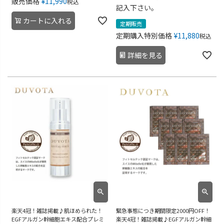
販売価格
¥
11,990
税込
記入下さい。
カートに入れる
定期販売
定期購入特別価格
¥
11,880
税込
詳細を見る
楽天4冠！雑誌掲載♪肌ほめられた！
緊急事態につき期間限定2000円OFF！
EGFアルガン幹細胞エキス配合プレミ
楽天4冠！雑誌掲載♪EGFアルガン幹細