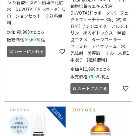
ン ＆新型ビタミン誘導体化粧
細胞培養液エキス配合
水 DUVOTA（ドゥボータ）C
DUVOTA(ドゥボータ)パーフェ
ローションセット ※送料無
クトフューチャー 30g（約90
料
日分）/ シンエイク アルジル
定価
¥
9,900
のところ
リン 塗るボトックス 幹細
販売価格
¥
9,603
胞コスメ ダーマローラー
税込
セラミド アイクリーム 水
カートに入れる
光注射 美容鍼 ※お一人様1
本限り 【送料無料】
定価
¥
11,990
のところ
販売価格
¥
9,592
税込
カートに入れる