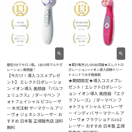
最短5分でサロン肌。1台10役マルチポ
★累計販売10,000台突破★エレクトロ
レーション美顔器！
ポレーション+イオン導入同時トリー
トメントでお手軽美肌
【今だけ！導入コスメプレゼ
★期間限定★導入コスメプレ
ント】 エレクトロポレーショ
ゼント！エレクトロポレーシ
ン イオン導入 美顔器 『パルフ
ョン イオン導入 美顔器 『エク
ェリュクス』 / ダーマペン フ
ラフレーズ』 / ダーマペン フ
ォトフェイシャル ピコレーザ
ォトフェイシャル ピコレーザ
ー 水光注射 サーマクール アリ
ー インディバ サーマクール ア
ーヴォ ジェネシスレーザー お
リーヴォ フラクショナルco2
すすめ 日本製 正規販売店 送料
レーザー おすすめ 日本製 正規
無料