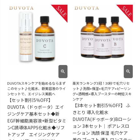
DUVOTAスキンケアを始めるならまず
楽天ランキング3冠！30秒で毛穴リセ
このセット♪化粧水、新美容液のライ
ット♪洗顔+保湿+毛穴ケア+ピーリン
ンセットで、エイジレス美肌へ
グ+透明感+導入ブースターの時短スキ
ンケア
【セット割引5％OFF】
【3本セット割引5％OFF】 ふ
DUVOTA（ドゥボータ）エイ
きとり 導入化粧水
ジングケア基本セット◆新
DUVOTA(ドゥボータ)Bローシ
EGF幹細胞美容液+新型ビタミ
ョン 3本セット｜ ポアレスロ
ンC誘導体APPS化粧水◆リフ
ーション 洗顔 保湿 毛穴ケア
トアップ エイジングケア
美白 ブースト 導入 ワンステッ