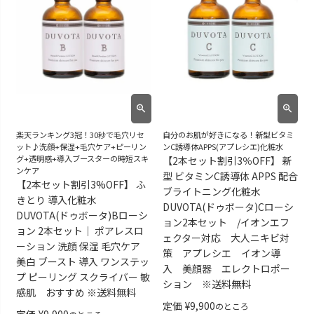
楽天ランキング3冠！30秒で毛穴リセ
自分のお肌が好きになる！新型ビタミ
ット♪洗顔+保湿+毛穴ケア+ピーリン
ンC誘導体APPS(アプレシエ)化粧水
グ+透明感+導入ブースターの時短スキ
【2本セット割引3％OFF】 新
ンケア
型 ビタミンC誘導体 APPS 配合
【2本セット割引3%OFF】 ふ
ブライトニング化粧水
きとり 導入化粧水
DUVOTA(ドゥボータ)Cローシ
DUVOTA(ドゥボータ)Bローシ
ョン2本セット /イオンエフ
ョン 2本セット｜ ポアレスロ
ェクター対応 大人ニキビ対
ーション 洗顔 保湿 毛穴ケア
策 アプレシエ イオン導
美白 ブースト 導入 ワンステッ
入 美顔器 エレクトロポー
プ ピーリング スクライバー 敏
ション ※送料無料
感肌 おすすめ ※送料無料
定価
¥
9,900
のところ
定価
¥
9,900