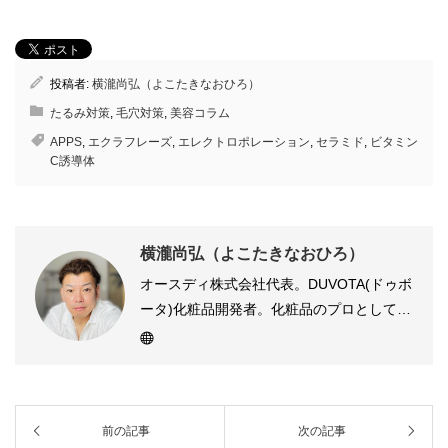
投稿者:
横瀧尚弘（よこたきなおひろ）
たるみ対策
,
毛穴対策
,
美容コラム
APPS
,
エクラフレーズ
,
エレクトロポレーション
,
セラミド
,
ビタミン
C誘導体
横瀧尚弘（よこたきなおひろ）
オースディ株式会社代表。DUVOTA(ドゥボ
ータ)化粧品開発者。化粧品のプロとして、
DUVOTA（ドゥボータ）化粧品の使い方
や、最新情報、美肌ノウハウについて投稿
しています。趣味は、写真、ロードバイ
ク、水泳 、フルマラソン、動物好き。
前の記事
次の記事